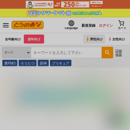
新規登録
ログイン
Language
カート
全年齢向け
成年向け
男性向け
女性向け
詳細
検索
裏FMO
そうたつ
原神
プリキュア
とらのあな通販
コミック・ラノベ・書籍
Ｖ 緊縛柔肌責め 愛奴小山美由