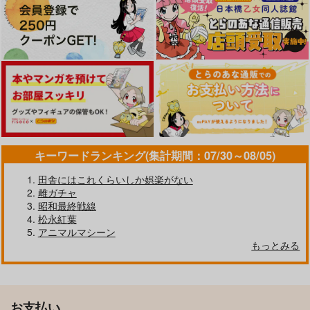
キーワードランキング(集計期間：07/30～08/05)
田舎にはこれくらいしか娯楽がない
雌ガチャ
昭和最終戦線
松永紅葉
アニマルマシーン
もっとみる
お支払い