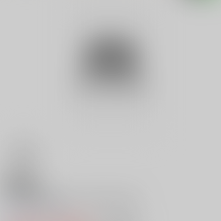
18禁
Ｖ 緊縛柔肌責め 愛奴小山美由
0
レビュー数
0