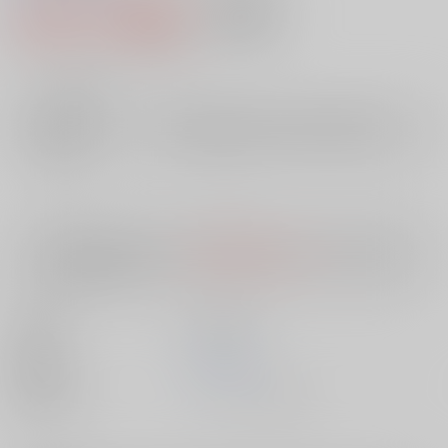
2,991円（税込）
AOCS
不可
27
通販ポイント：
pt獲得
？
╳
：在庫なし
店舗在庫
欲しいものリストに追加
入荷目安
10日
※ この商品は【配送方法】に
AOCS
は選択できません。
予めご了承の
上、ご注文ください。
出版社
笠倉出版社
発売日
1900/01/01
種別/サイズ
ムック - その他/ Ｂ６