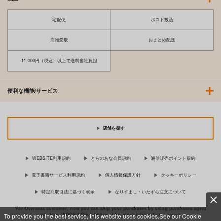
宅配便
ポスト投函
店頭受取
おまとめ配送
11,000円（税込）以上で送料当社負担
便利な機能/サービス
店舗を探す
WEBSITE利用規約
とらのあな会員規約
通信販売ポイント規約
電子書籍サービス利用規約
個人情報保護方針
クッキーポリシー
特定商取引法に基づく表示
なりすまし・いたずら注文について
For Overseas customer, now you can ship your purchases by using purchases agent
services “AOCS”! Click {more…} for more information …
more
To provide you the best service, this website uses cookies.See our Cookie