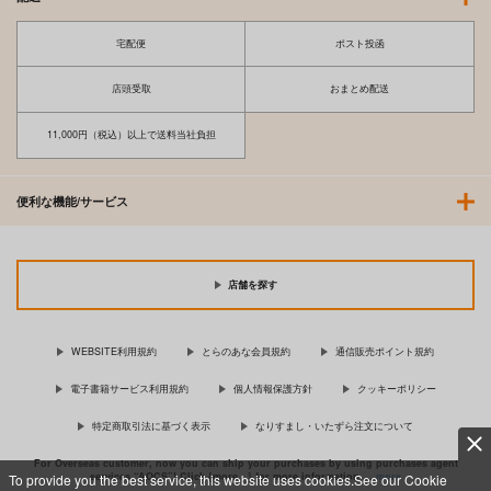
宅配便
ポスト投函
店頭受取
おまとめ配送
11,000円（税込）以上で送料当社負担
便利な機能/サービス
店舗を探す
WEBSITE利用規約
とらのあな会員規約
通信販売ポイント規約
電子書籍サービス利用規約
個人情報保護方針
クッキーポリシー
特定商取引法に基づく表示
なりすまし・いたずら注文について
For Overseas customer, now you can ship your purchases by using purchases agent
services “AOCS”! Click {more…} for more information …
more
To provide you the best service, this website uses cookies.See our Cookie