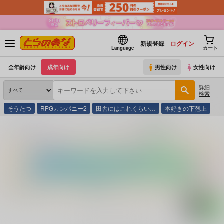
新規登録
ログイン
Language
カート
全年齢向け
成年向け
男性向け
女性向け
詳細
検索
そうたつ
RPGカンパニー2
田舎にはこれくらい…
本好きの下剋上
とらのあな通販
コミック・ラノベ・書籍
Ｖ 持田薫の巨乳遊戯