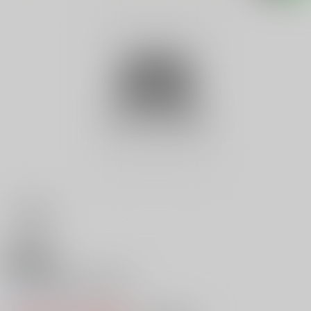
18禁
Ｖ 持田薫の巨乳遊戯
0
レビュー数
0