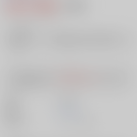
3,300円（税込）
AOCS
不可
30
通販ポイント：
pt獲得
？
╳
：在庫なし
店舗在庫
欲しいものリストに追加
入荷目安
10日
※ この商品は【配送方法】に
AOCS
は選択できません。
予めご了承の
上、ご注文ください。
出版社
笠倉出版社
発売日
1900/01/01
種別/サイズ
ムック - その他/ Ｂ６