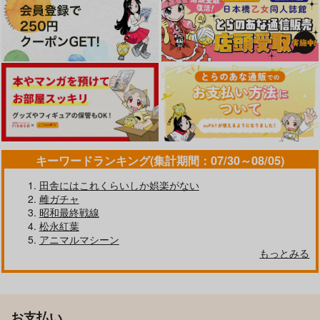
キーワードランキング(集計期間：07/30～08/05)
田舎にはこれくらいしか娯楽がない
雌ガチャ
昭和最終戦線
松永紅葉
アニマルマシーン
もっとみる
お支払い