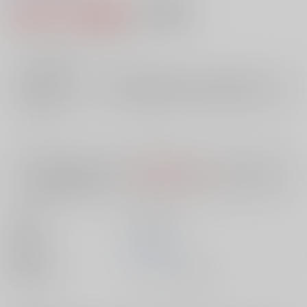
2,991円（税込）
AOCS
不可
27
通販ポイント：
pt獲得
？
╳
：在庫なし
店舗在庫
欲しいものリストに追加
入荷目安
10日
※ この商品は【配送方法】に
AOCS
は選択できません。
予めご了承の
上、ご注文ください。
出版社
笠倉出版社
発売日
1900/01/01
種別/サイズ
ムック - その他/ Ｂ６