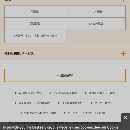
宅配便
ポスト投函
店頭受取
おまとめ配送
11,000円（税込）以上で送料当社負担
便利な機能/サービス
店舗を探す
WEBSITE利用規約
とらのあな会員規約
通信販売ポイント規約
電子書籍サービス利用規約
個人情報保護方針
クッキーポリシー
特定商取引法に基づく表示
なりすまし・いたずら注文について
For Overseas customer, now you can ship your purchases by using purchases agent
services “AOCS”! Click {more…} for more information …
more
To provide you the best service, this website uses cookies.See our Cookie