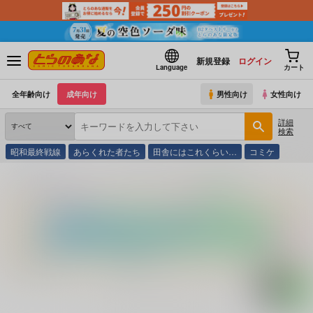
新規登録
ログイン
Language
カート
全年齢向け
成年向け
男性向け
女性向け
詳細
検索
昭和最終戦線
あらくれた者たち
田舎にはこれくらい…
コミケ
とらのあな通販
コミック・ラノベ・書籍
Ｖ ＡＶギャルトップ ７