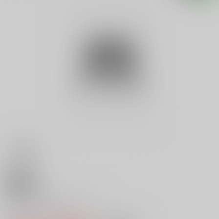
18禁
Ｖ ＡＶギャルトップ ７
0
レビュー数
0