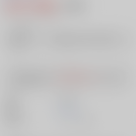
2,991円（税込）
AOCS
不可
27
通販ポイント：
pt獲得
？
╳
：在庫なし
店舗在庫
欲しいものリストに追加
入荷目安
10日
※ この商品は【配送方法】に
AOCS
は選択できません。
予めご了承の
上、ご注文ください。
出版社
笠倉出版社
発売日
1900/01/01
種別/サイズ
ムック - その他/ Ｂ６