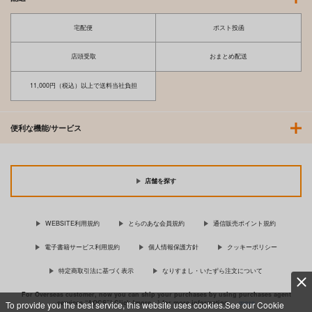
宅配便
ポスト投函
店頭受取
おまとめ配送
11,000円（税込）以上で送料当社負担
便利な機能/サービス
店舗を探す
WEBSITE利用規約
とらのあな会員規約
通信販売ポイント規約
電子書籍サービス利用規約
個人情報保護方針
クッキーポリシー
特定商取引法に基づく表示
なりすまし・いたずら注文について
For Overseas customer, now you can ship your purchases by using purchases agent
services “AOCS”! Click {more…} for more information …
more
To provide you the best service, this website uses cookies.See our Cookie