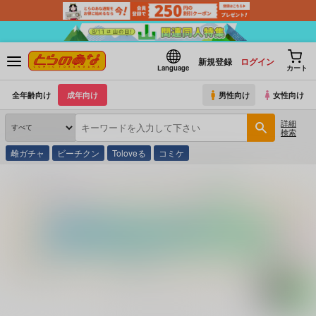
新規登録
ログイン
Language
カート
全年齢向け
成年向け
男性向け
女性向け
詳細
検索
雌ガチャ
ビーチクン
Toloveる
コミケ
とらのあな通販
コミック・ラノベ・書籍
Ｖ ＡＶ ＢＩＧ３