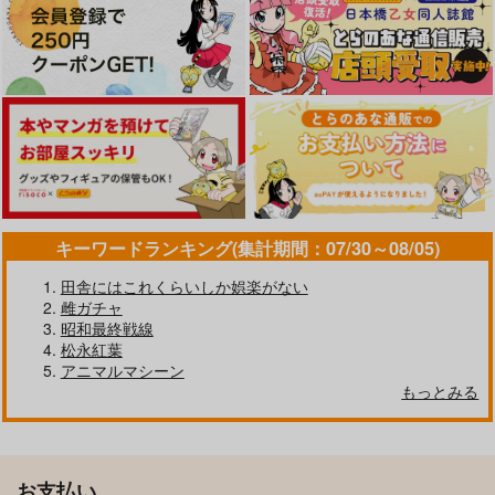
キーワードランキング(集計期間：07/30～08/05)
田舎にはこれくらいしか娯楽がない
雌ガチャ
昭和最終戦線
松永紅葉
アニマルマシーン
もっとみる
お支払い