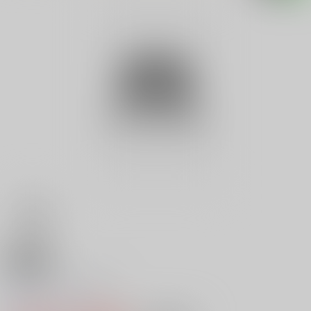
18禁
Ｖ ＡＶ ＢＩＧ３
0
レビュー数
0