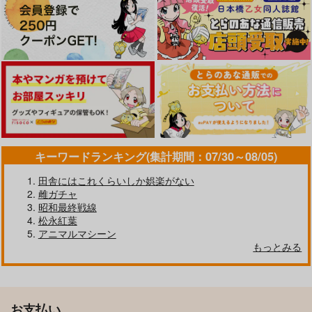
キーワードランキング(集計期間：07/30～08/05)
田舎にはこれくらいしか娯楽がない
雌ガチャ
昭和最終戦線
松永紅葉
アニマルマシーン
もっとみる
お支払い