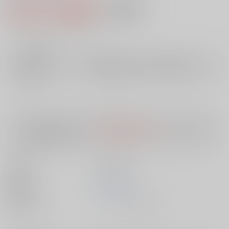
2,991円（税込）
AOCS
不可
27
通販ポイント：
pt獲得
？
╳
：在庫なし
店舗在庫
欲しいものリストに追加
入荷目安
10日
※ この商品は【配送方法】に
AOCS
は選択できません。
予めご了承の
上、ご注文ください。
出版社
笠倉出版社
発売日
1900/01/01
種別/サイズ
ムック - その他/ Ｂ６