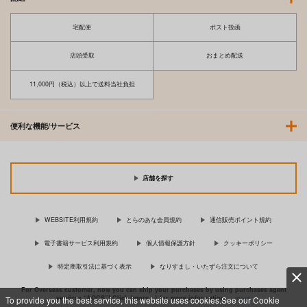
宅配便
ポスト投函
店頭受取
おまとめ配送
11,000円（税込）以上で送料当社負担
便利な機能/サービス
店舗を探す
WEBSITE利用規約
とらのあな会員規約
通信販売ポイント規約
電子書籍サービス利用規約
個人情報保護方針
クッキーポリシー
特定商取引法に基づく表示
なりすまし・いたずら注文について
For Overseas customer, now you can ship your purchases by using purchases agent
services “AOCS”! Click {more…} for more information …
more
To provide you the best service, this website uses cookies.See our Cookie