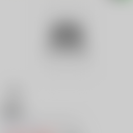
18禁
Ｖ ＴバックバニーＳＰＥＣＩＡ
0
レビュー数
0