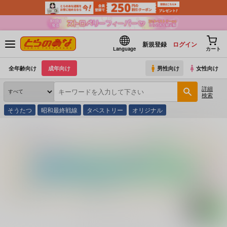
新規登録
ログイン
Language
カート
全年齢向け
成年向け
男性向け
女性向け
詳細
検索
そうたつ
昭和最終戦線
タペストリー
オリジナル
とらのあな通販
コミック・ラノベ・書籍
Ｖ ＴバックバニーＳＰＥＣＩＡ