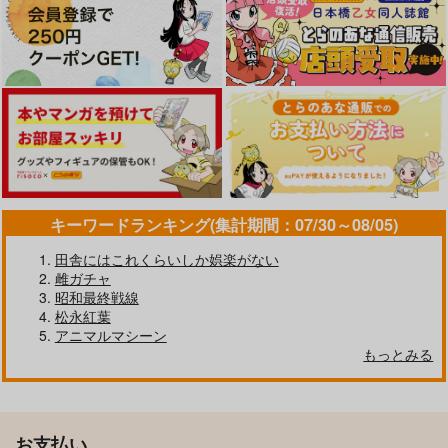
キーワードランキング(集計期間：07/30～08/05)
田舎にはこれくらいしか娯楽がない
雌ガチャ
昭和最終戦線
松永紅葉
アニマルマシーン
もっとみる
お支払い