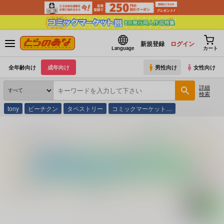
新規登録
ログイン
Language
カート
全年齢向け
成年向け
男性向け
女性向け
詳細
検索
tony
ビーチクン
タペストリー
コミックマーケット…
とらのあな通販
コミック・ラノベ・書籍
Ｖ ひとみ先生のＧスポット学園