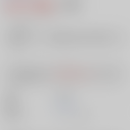
3,631円（税込）
AOCS
不可
33
通販ポイント：
pt獲得
？
╳
：在庫なし
店舗在庫
欲しいものリストに追加
入荷目安
10日
※ この商品は【配送方法】に
AOCS
は選択できません。
予めご了承の
上、ご注文ください。
出版社
笠倉出版社
発売日
1900/01/01
種別/サイズ
ムック - その他/ Ｂ６