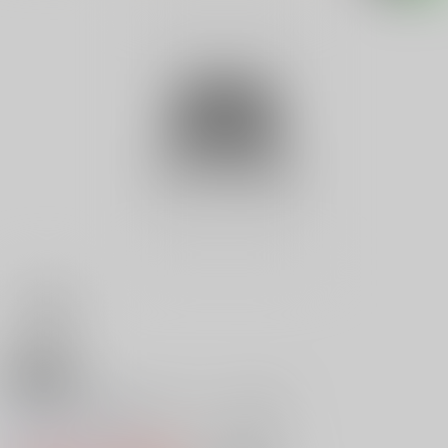
18禁
Ｖ ひとみ先生のＧスポット学園
0
レビュー数
0