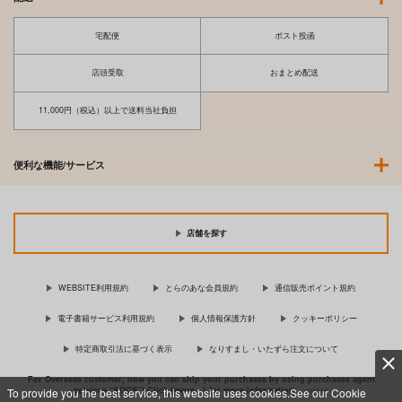
宅配便
ポスト投函
店頭受取
おまとめ配送
11,000円（税込）以上で送料当社負担
便利な機能/サービス
店舗を探す
WEBSITE利用規約
とらのあな会員規約
通信販売ポイント規約
電子書籍サービス利用規約
個人情報保護方針
クッキーポリシー
特定商取引法に基づく表示
なりすまし・いたずら注文について
For Overseas customer, now you can ship your purchases by using purchases agent
services “AOCS”! Click {more…} for more information …
more
To provide you the best service, this website uses cookies.See our Cookie