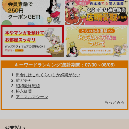
キーワードランキング(集計期間：07/30～08/05)
田舎にはこれくらいしか娯楽がない
雌ガチャ
昭和最終戦線
松永紅葉
アニマルマシーン
もっとみる
お支払い