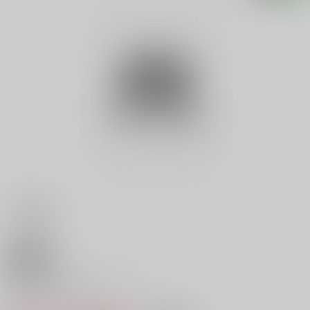
18禁
１００人のマドンナ ４
0
レビュー数
0