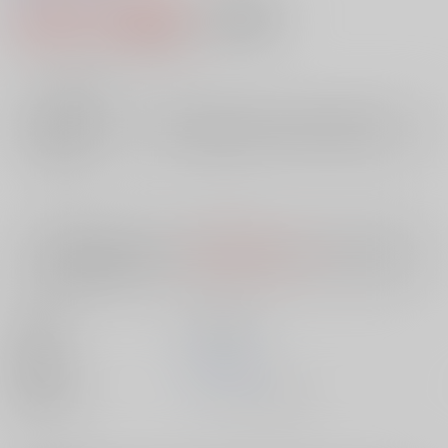
2,991円（税込）
AOCS
不可
27
通販ポイント：
pt獲得
？
╳
：在庫なし
店舗在庫
欲しいものリストに追加
入荷目安
10日
※ この商品は【配送方法】に
AOCS
は選択できません。
予めご了承の
上、ご注文ください。
出版社
笠倉出版社
発売日
1900/01/01
種別/サイズ
ムック - その他/ Ｂ６