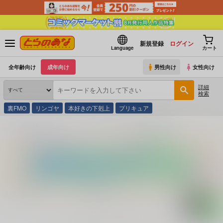
新規登録
ログイン
Language
カート
全年齢向け
成年向け
男性向け
女性向け
詳細
検索
裏FMO
リンゴヤ
本好きの下剋上
プリキュア
とらのあな通販
コミック・ラノベ・書籍
１００人のマドンナ ４