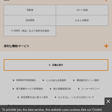
宅配便
ポスト投函
店頭受取
おまとめ配送
11,000円（税込）以上で送料当社負担
便利な機能/サービス
店舗を探す
WEBSITE利用規約
とらのあな会員規約
通信販売ポイント規約
電子書籍サービス利用規約
個人情報保護方針
クッキーポリシー
特定商取引法に基づく表示
なりすまし・いたずら注文について
For Overseas customer, now you can ship your purchases by using purchases agent
services “AOCS”! Click {more…} for more information …
more
To provide you the best service, this website uses cookies.See our Cookie