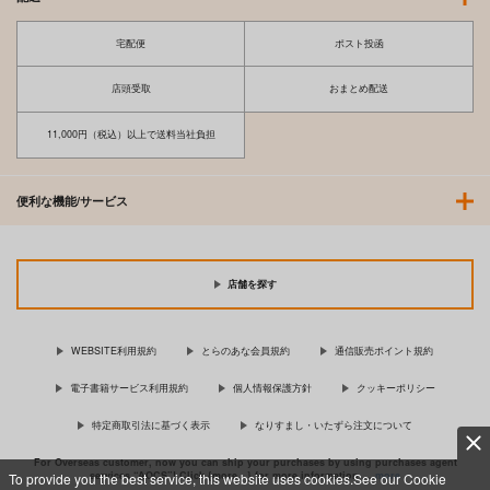
宅配便
ポスト投函
店頭受取
おまとめ配送
11,000円（税込）以上で送料当社負担
便利な機能/サービス
店舗を探す
WEBSITE利用規約
とらのあな会員規約
通信販売ポイント規約
電子書籍サービス利用規約
個人情報保護方針
クッキーポリシー
特定商取引法に基づく表示
なりすまし・いたずら注文について
For Overseas customer, now you can ship your purchases by using purchases agent
services “AOCS”! Click {more…} for more information …
more
To provide you the best service, this website uses cookies.See our Cookie