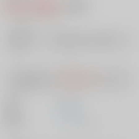
2,542円（税込）
AOCS
不可
23
通販ポイント：
pt獲得
？
╳
：在庫なし
店舗在庫
欲しいものリストに追加
入荷目安
10日
※ この商品は【配送方法】に
AOCS
は選択できません。
予めご了承の
上、ご注文ください。
出版社
笠倉出版社
発売日
1900/01/01
種別/サイズ
ムック - その他/ Ｂ６