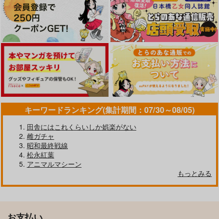
キーワードランキング(集計期間：07/30～08/05)
田舎にはこれくらいしか娯楽がない
雌ガチャ
昭和最終戦線
松永紅葉
アニマルマシーン
もっとみる
お支払い