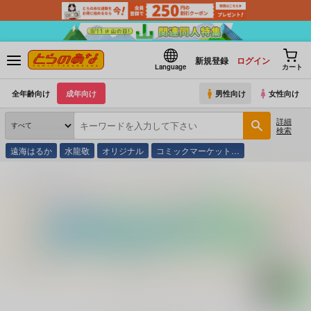
新規登録
ログイン
Language
カート
全年齢向け
成年向け
男性向け
女性向け
詳細
検索
遠海はるか
水龍敬
オリジナル
コミックマーケット…
とらのあな通販
コミック・ラノベ・書籍
ザ・レズ