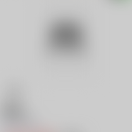
18禁
５匹の名器姫
0
レビュー数
0