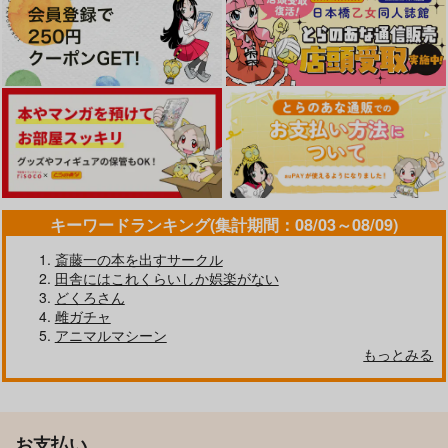
キーワードランキング(集計期間：08/03～08/09)
斎藤一の本を出すサークル
田舎にはこれくらいしか娯楽がない
どくろさん
雌ガチャ
アニマルマシーン
もっとみる
お支払い