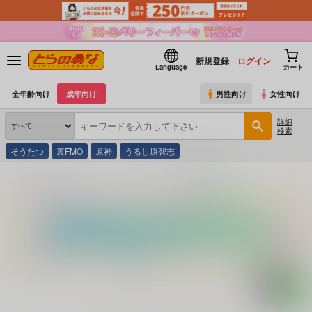
新規登録
ログイン
Language
カート
全年齢向け
成年向け
男性向け
女性向け
詳細
検索
そうたつ
裏FMO
原神
うるし原智志
とらのあな通販
コミック・ラノベ・書籍
５匹の名器姫