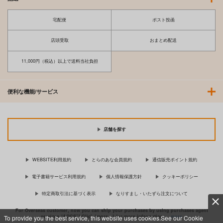
宅配便
ポスト投函
店頭受取
おまとめ配送
11,000円（税込）以上で送料当社負担
便利な機能/サービス
店舗を探す
WEBSITE利用規約
とらのあな会員規約
通信販売ポイント規約
電子書籍サービス利用規約
個人情報保護方針
クッキーポリシー
特定商取引法に基づく表示
なりすまし・いたずら注文について
For Overseas customer, now you can ship your purchases by using purchases agent
services “AOCS”! Click {more…} for more information …
more
To provide you the best service, this website uses cookies.See our Cookie