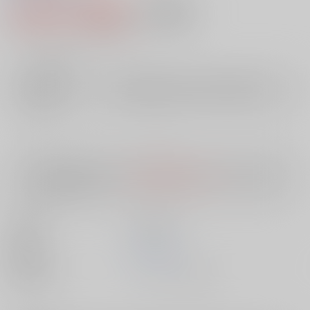
2,649円（税込）
AOCS
不可
24
通販ポイント：
pt獲得
？
╳
：在庫なし
店舗在庫
欲しいものリストに追加
入荷目安
10日
※ この商品は【配送方法】に
AOCS
は選択できません。
予めご了承の
上、ご注文ください。
出版社
笠倉出版社
発売日
1900/01/01
種別/サイズ
ムック - その他/ Ｂ６