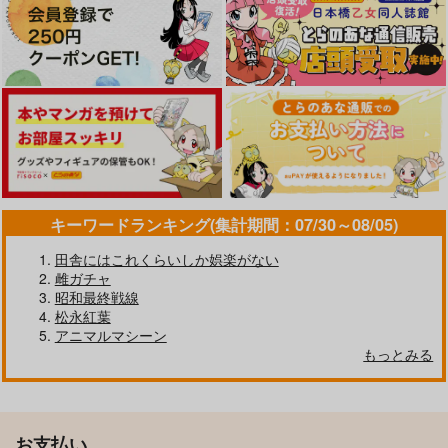
キーワードランキング(集計期間：07/30～08/05)
田舎にはこれくらいしか娯楽がない
雌ガチャ
昭和最終戦線
松永紅葉
アニマルマシーン
もっとみる
お支払い