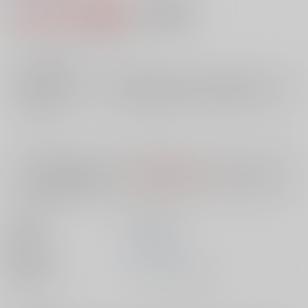
2,115円（税込）
AOCS
不可
19
通販ポイント：
pt獲得
？
╳
：在庫なし
店舗在庫
欲しいものリストに追加
入荷目安
10日
※ この商品は【配送方法】に
AOCS
は選択できません。
予めご了承の
上、ご注文ください。
出版社
笠倉出版社
発売日
1900/01/01
種別/サイズ
ムック - その他/ Ｂ６