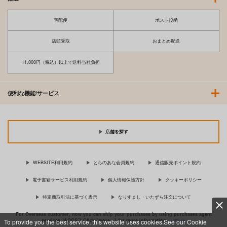
宅配便
ポスト投函
店頭受取
おまとめ配送
11,000円（税込）以上で送料当社負担
便利な機能/サービス
店舗を探す
WEBSITE利用規約
とらのあな会員規約
通信販売ポイント規約
電子書籍サービス利用規約
個人情報保護方針
クッキーポリシー
特定商取引法に基づく表示
なりすまし・いたずら注文について
For Overseas customer, now you can ship your purchases by using purchases agent
services “AOCS”! Click {more…} for more information …
more
To provide you the best service, this website uses cookies.See our Cookie