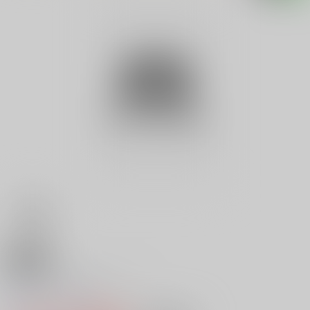
18禁
ザ・ナースメモリー ５
0
レビュー数
0