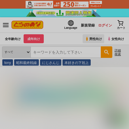
新規登録
ログイン
Language
カート
全年齢向け
成年向け
男性向け
女性向け
詳細
検索
tony
昭和最終戦線
にじさんじ
本好きの下剋上
とらのあな通販
コミック・ラノベ・書籍
ザ・ナースメモリー ５