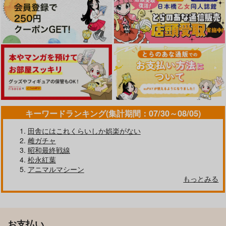
キーワードランキング(集計期間：07/30～08/05)
田舎にはこれくらいしか娯楽がない
雌ガチャ
昭和最終戦線
松永紅葉
アニマルマシーン
もっとみる
お支払い