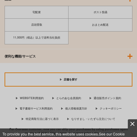
宅配便
ポスト投函
店頭受取
おまとめ配送
11,000円（税込）以上で送料当社負担
便利な機能/サービス
店舗を探す
WEBSITE利用規約
とらのあな会員規約
通信販売ポイント規約
電子書籍サービス利用規約
個人情報保護方針
クッキーポリシー
特定商取引法に基づく表示
なりすまし・いたずら注文について
For Overseas customer, now you can ship your purchases by using purchases agent
services “AOCS”! Click {more…} for more information …
more
To provide you the best service, this website uses cookies.See our Cookie