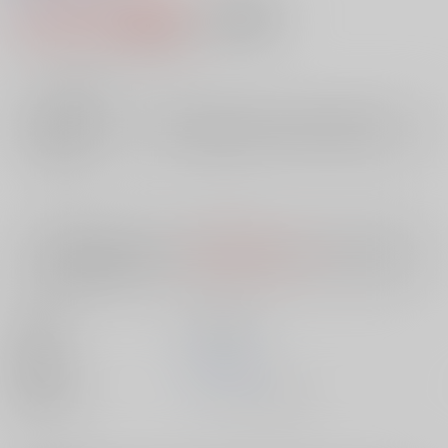
2,115円（税込）
AOCS
不可
19
通販ポイント：
pt獲得
？
╳
：在庫なし
店舗在庫
欲しいものリストに追加
入荷目安
10日
※ この商品は【配送方法】に
AOCS
は選択できません。
予めご了承の
上、ご注文ください。
出版社
笠倉出版社
発売日
1900/01/01
種別/サイズ
ムック - その他/ Ｂ６