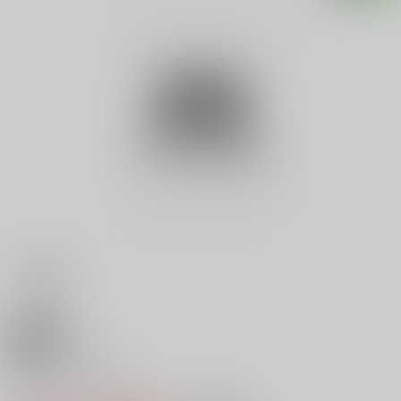
18禁
制服ロマン娘 ２
0
レビュー数
0