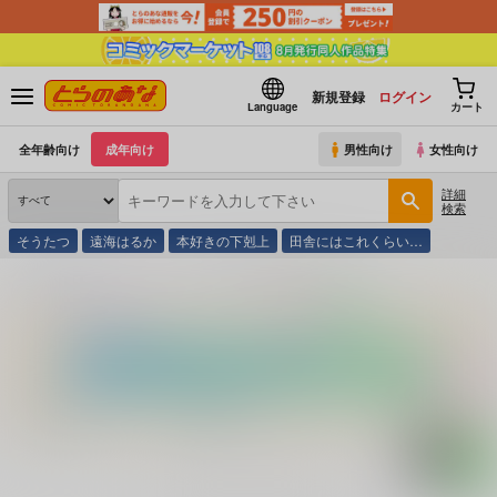
新規登録
ログイン
Language
カート
全年齢向け
成年向け
男性向け
女性向け
詳細
検索
そうたつ
遠海はるか
本好きの下剋上
田舎にはこれくらい…
とらのあな通販
コミック・ラノベ・書籍
制服ロマン娘 ２