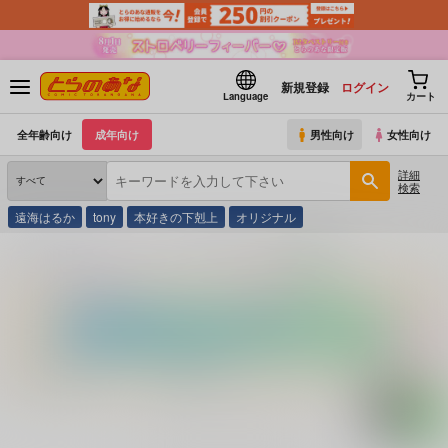
新規登録
ログイン
Language
カート
全年齢向け
成年向け
男性向け
女性向け
詳細
検索
遠海はるか
tony
本好きの下剋上
オリジナル
とらのあな通販
コミック・ラノベ・書籍
あぶない生活指導