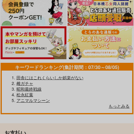
キーワードランキング(集計期間：07/30～08/05)
田舎にはこれくらいしか娯楽がない
雌ガチャ
昭和最終戦線
松永紅葉
アニマルマシーン
もっとみる
お支払い