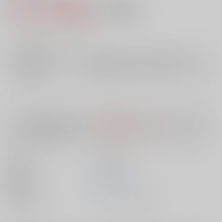
2,115円（税込）
AOCS
不可
19
通販ポイント：
pt獲得
？
╳
：在庫なし
店舗在庫
欲しいものリストに追加
入荷目安
10日
※ この商品は【配送方法】に
AOCS
は選択できません。
予めご了承の
上、ご注文ください。
出版社
笠倉出版社
発売日
1900/01/01
種別/サイズ
ムック - その他/ Ｂ６