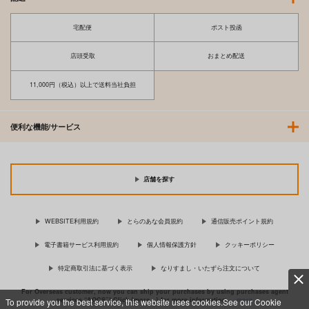
宅配便
ポスト投函
店頭受取
おまとめ配送
11,000円（税込）以上で送料当社負担
便利な機能/サービス
店舗を探す
WEBSITE利用規約
とらのあな会員規約
通信販売ポイント規約
電子書籍サービス利用規約
個人情報保護方針
クッキーポリシー
特定商取引法に基づく表示
なりすまし・いたずら注文について
For Overseas customer, now you can ship your purchases by using purchases agent
services “AOCS”! Click {more…} for more information …
more
To provide you the best service, this website uses cookies.See our Cookie