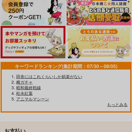
キーワードランキング(集計期間：07/30～08/05)
田舎にはこれくらいしか娯楽がない
雌ガチャ
昭和最終戦線
松永紅葉
アニマルマシーン
もっとみる
お支払い