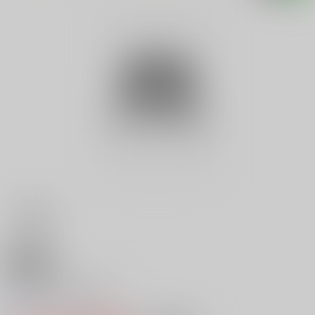
18禁
Ｆカップ乳パイ占い
0
レビュー数
0