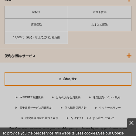
宅配便
ポスト投函
店頭受取
おまとめ配送
11,000円（税込）以上で送料当社負担
便利な機能/サービス
店舗を探す
WEBSITE利用規約
とらのあな会員規約
通信販売ポイント規約
電子書籍サービス利用規約
個人情報保護方針
クッキーポリシー
特定商取引法に基づく表示
なりすまし・いたずら注文について
For Overseas customer, now you can ship your purchases by using purchases agent
services “AOCS”! Click {more…} for more information …
more
To provide you the best service, this website uses cookies.See our Cookie