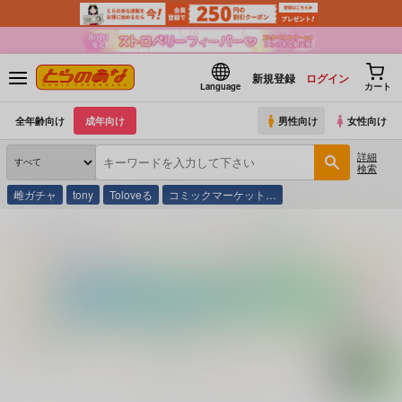
新規登録
ログイン
Language
カート
全年齢向け
成年向け
男性向け
女性向け
詳細
検索
雌ガチャ
tony
Toloveる
コミックマーケット…
とらのあな通販
コミック・ラノベ・書籍
Ｆカップ乳パイ占い