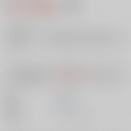
2,115円（税込）
AOCS
不可
19
通販ポイント：
pt獲得
？
╳
：在庫なし
店舗在庫
欲しいものリストに追加
入荷目安
10日
※ この商品は【配送方法】に
AOCS
は選択できません。
予めご了承の
上、ご注文ください。
出版社
笠倉出版社
発売日
1900/01/01
種別/サイズ
ムック - その他/ Ａ５