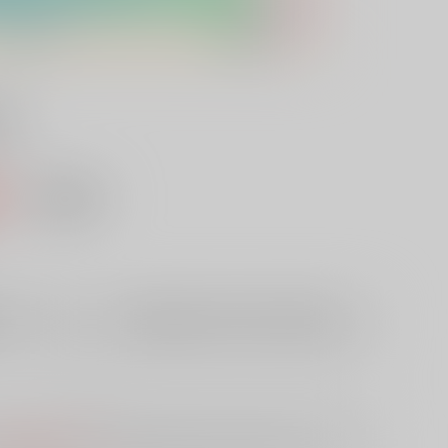
み
込）
AOCS
不可
欲しいものリストに追加
10日
予めご了承の上、ご注文ください。