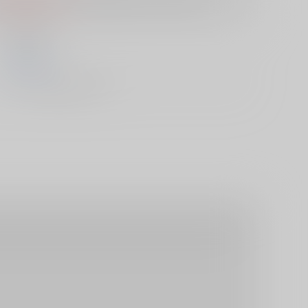
S
は選択できません。
笠倉出版社
1900/01/01
ムック - その他/ Ａ５ケース