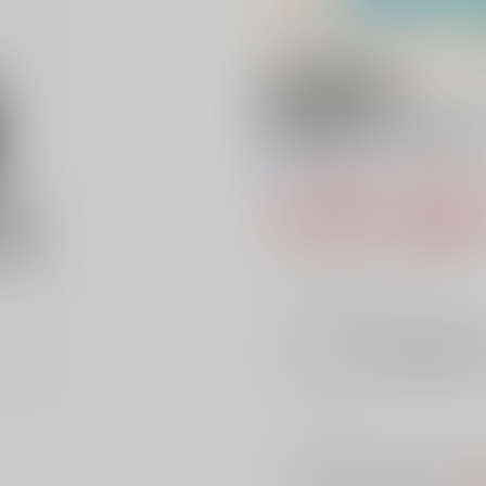
18禁
闇に葬れ 樹ます
0
レビュー数
0
1,980円（税
18
通販ポイント：
pt獲得
？
╳
：在庫なし
店舗在庫
を確認
入荷目安
※ この商品は【配送方法】に