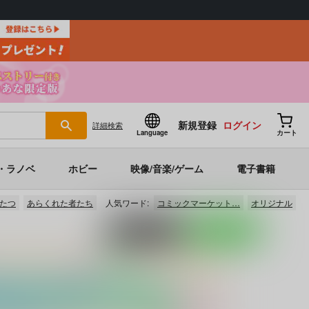
新規登録
ログイン
詳細
検索
Language
カート
・ラノベ
ホビー
映像/音楽/ゲーム
電子書籍
たつ
あらくれた者たち
人気ワード:
コミックマーケット…
オリジナル
ポストする
LINEで送る