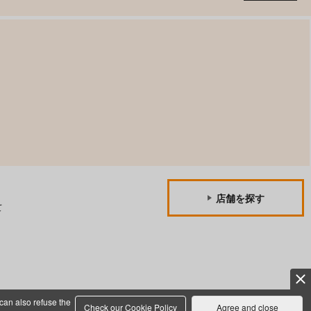
店舗を探す
て
can also refuse the
Check our Cookie Policy
Agree and close