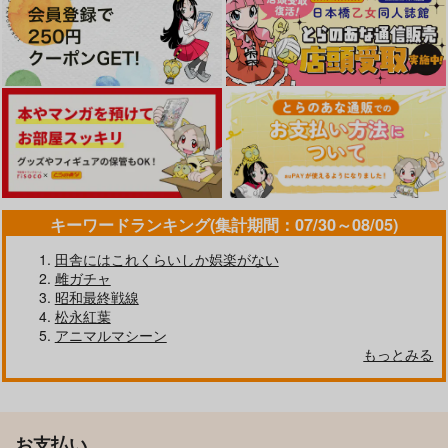
キーワードランキング(集計期間：07/30～08/05)
田舎にはこれくらいしか娯楽がない
雌ガチャ
昭和最終戦線
松永紅葉
アニマルマシーン
もっとみる
お支払い