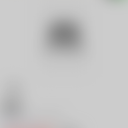
18禁
フェラーリ ２７５ＧＴＳ
0
レビュー数
0