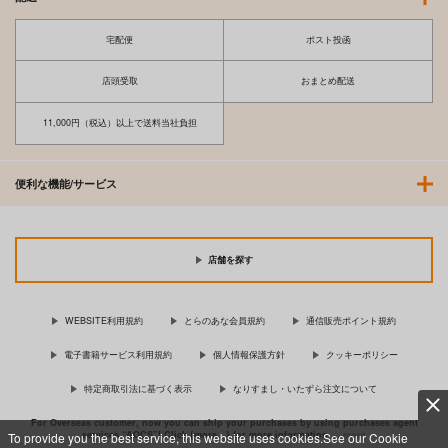
宅配便
ポスト投函
店頭受取
おまとめ配送
11,000円（税込）以上で送料当社負担
便利な機能/サービス
店舗を探す
WEBSITE利用規約
とらのあな会員規約
通信販売ポイント規約
電子書籍サービス利用規約
個人情報保護方針
クッキーポリシー
特定商取引法に基づく表示
なりすまし・いたずら注文について
For Overseas customer, now you can ship your purchases by using purchases agent
services “AOCS”! Click {more…} for more information …
more
To provide you the best service, this website uses cookies.See our Cookie