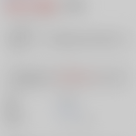
2,542円（税込）
AOCS
不可
23
通販ポイント：
pt獲得
？
╳
：在庫なし
店舗在庫
欲しいものリストに追加
入荷目安
10日
※ この商品は【配送方法】に
AOCS
は選択できません。
予めご了承の
上、ご注文ください。
出版社
笠倉出版社
発売日
1900/01/01
種別/サイズ
ムック - その他/ Ｂ６