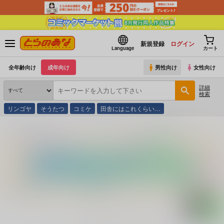
新規登録
ログイン
Language
カート
全年齢向け
成年向け
男性向け
女性向け
詳細
検索
リンゴヤ
そうたつ
コミケ
田舎にはこれくらい…
とらのあな通販
コミック・ラノベ・書籍
フェラーリ ２７５ＧＴＳ