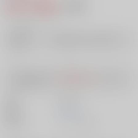
2,456円（税込）
AOCS
不可
22
通販ポイント：
pt獲得
？
╳
：在庫なし
店舗在庫
欲しいものリストに追加
入荷目安
10日
※ この商品は【配送方法】に
AOCS
は選択できません。
予めご了承の
上、ご注文ください。
出版社
笠倉出版社
発売日
1900/01/01
種別/サイズ
ムック - その他/ Ｂ６