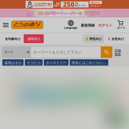
新規登録
ログイン
Language
カート
全年齢向け
成年向け
男性向け
女性向け
詳細
検索
遠海はるか
そうたつ
タペストリー
田舎にはこれくらい…
とらのあな通販
コミック・ラノベ・書籍
Ｖ 河合あすか