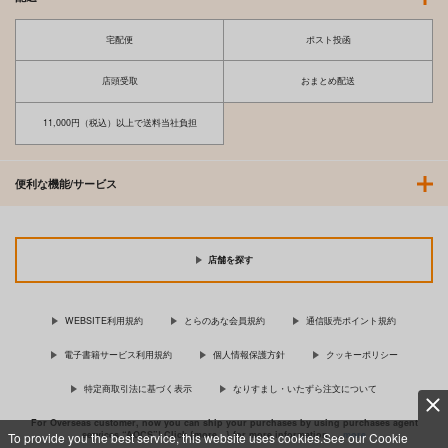
宅配便
ポスト投函
店頭受取
おまとめ配送
11,000円（税込）以上で送料当社負担
便利な機能/サービス
店舗を探す
WEBSITE利用規約
とらのあな会員規約
通信販売ポイント規約
電子書籍サービス利用規約
個人情報保護方針
クッキーポリシー
特定商取引法に基づく表示
なりすまし・いたずら注文について
For Overseas customer, now you can ship your purchases by using purchases agent
services “AOCS”! Click {more…} for more information …
more
To provide you the best service, this website uses cookies.See our Cookie