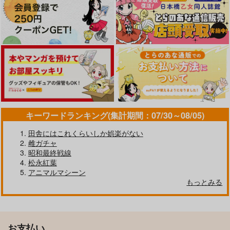
キーワードランキング(集計期間：07/30～08/05)
田舎にはこれくらいしか娯楽がない
雌ガチャ
昭和最終戦線
松永紅葉
アニマルマシーン
もっとみる
お支払い