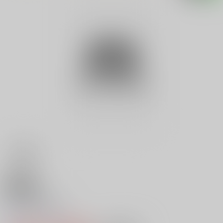
18禁
Ｖ 河合あすか
0
レビュー数
0