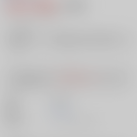
1,980円（税込）
AOCS
不可
18
通販ポイント：
pt獲得
？
╳
：在庫なし
店舗在庫
欲しいものリストに追加
入荷目安
10日
※ この商品は【配送方法】に
AOCS
は選択できません。
予めご了承の
上、ご注文ください。
出版社
笠倉出版社
発売日
1900/01/01
種別/サイズ
ムック - その他/ Ａ５ケース