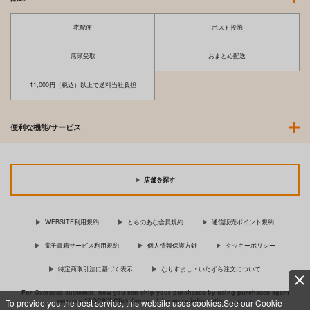
宅配便
ポスト投函
店頭受取
おまとめ配送
11,000円（税込）以上で送料当社負担
便利な機能/サービス
店舗を探す
WEBSITE利用規約
とらのあな会員規約
通信販売ポイント規約
電子書籍サービス利用規約
個人情報保護方針
クッキーポリシー
特定商取引法に基づく表示
なりすまし・いたずら注文について
For Overseas customer, now you can ship your purchases by using purchases agent
services “AOCS”! Click {more…} for more information …
more
To provide you the best service, this website uses cookies.See our Cookie