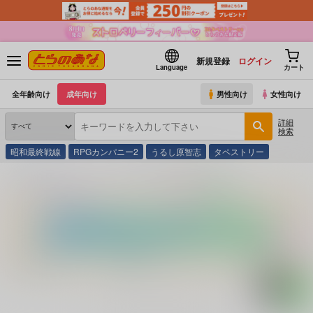
新規登録
ログイン
Language
カート
全年齢向け
成年向け
男性向け
女性向け
詳細
検索
昭和最終戦線
RPGカンパニー2
うるし原智志
タペストリー
とらのあな通販
コミック・ラノベ・書籍
水島裕子 娼婦