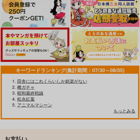
キーワードランキング(集計期間：07/30～08/05)
田舎にはこれくらいしか娯楽がない
雌ガチャ
昭和最終戦線
松永紅葉
アニマルマシーン
もっとみる
お支払い