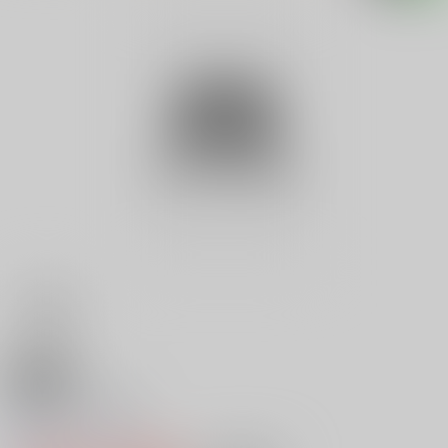
18禁
水島裕子 娼婦
0
レビュー数
0