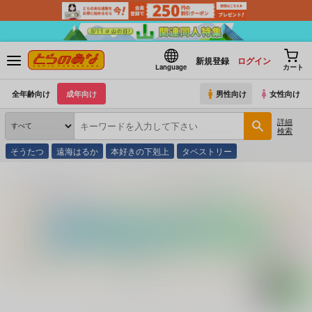
新規登録
ログイン
Language
カート
全年齢向け
成年向け
男性向け
女性向け
詳細
検索
そうたつ
遠海はるか
本好きの下剋上
タペストリー
とらのあな通販
コミック・ラノベ・書籍
橘ゆかり ウィッチ