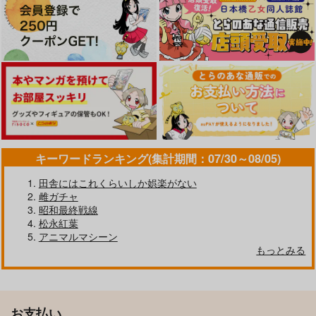
キーワードランキング(集計期間：07/30～08/05)
田舎にはこれくらいしか娯楽がない
雌ガチャ
昭和最終戦線
松永紅葉
アニマルマシーン
もっとみる
お支払い