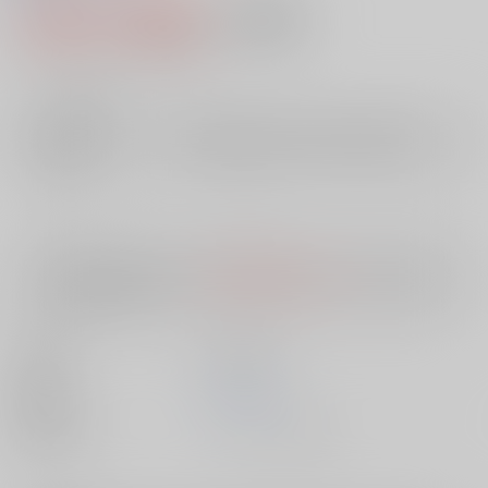
1,980円（税込）
AOCS
不可
18
通販ポイント：
pt獲得
？
╳
：在庫なし
店舗在庫
欲しいものリストに追加
入荷目安
10日
※ この商品は【配送方法】に
AOCS
は選択できません。
予めご了承の
上、ご注文ください。
出版社
笠倉出版社
発売日
1900/01/01
種別/サイズ
ムック - その他/ Ａ５