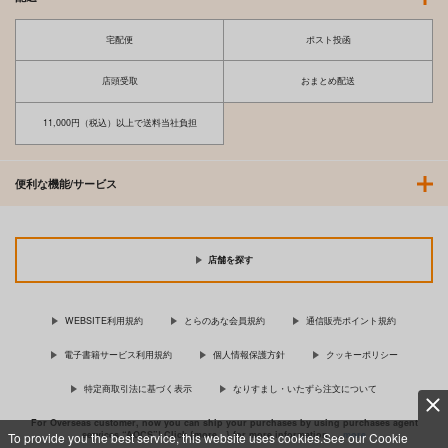
宅配便
ポスト投函
店頭受取
おまとめ配送
11,000円（税込）以上で送料当社負担
便利な機能/サービス
店舗を探す
WEBSITE利用規約
とらのあな会員規約
通信販売ポイント規約
電子書籍サービス利用規約
個人情報保護方針
クッキーポリシー
特定商取引法に基づく表示
なりすまし・いたずら注文について
For Overseas customer, now you can ship your purchases by using purchases agent
services “AOCS”! Click {more…} for more information …
more
To provide you the best service, this website uses cookies.See our Cookie