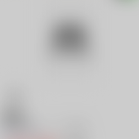
18禁
現地危険情報 ３ １９９４年度
0
レビュー数
0