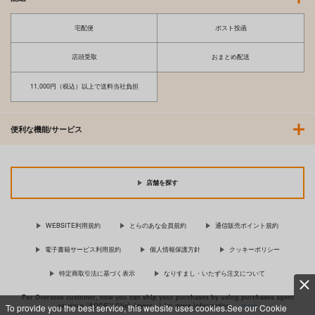
宅配便
ポスト投函
店頭受取
おまとめ配送
11,000円（税込）以上で送料当社負担
便利な機能/サービス
店舗を探す
WEBSITE利用規約
とらのあな会員規約
通信販売ポイント規約
電子書籍サービス利用規約
個人情報保護方針
クッキーポリシー
特定商取引法に基づく表示
なりすまし・いたずら注文について
For Overseas customer, now you can ship your purchases by using purchases agent
services “AOCS”! Click {more…} for more information …
more
To provide you the best service, this website uses cookies.See our Cookie