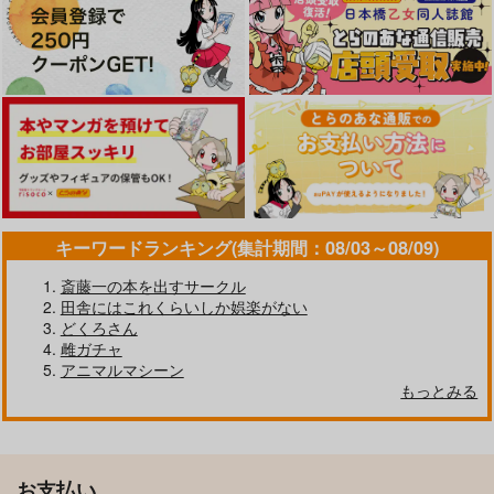
キーワードランキング(集計期間：08/03～08/09)
斎藤一の本を出すサークル
田舎にはこれくらいしか娯楽がない
どくろさん
雌ガチャ
アニマルマシーン
もっとみる
お支払い