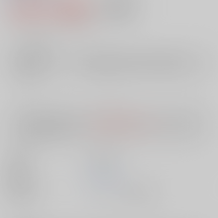
1,602円（税込）
AOCS
不可
14
通販ポイント：
pt獲得
？
╳
：在庫なし
店舗在庫
欲しいものリストに追加
入荷目安
10日
※ この商品は【配送方法】に
AOCS
は選択できません。
予めご了承の
上、ご注文ください。
出版社
笠倉出版社
発売日
1900/01/01
種別/サイズ
ムック - その他/ 新書版