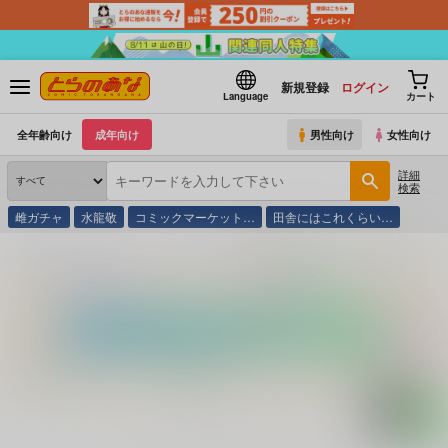
新規登録
ログイン
Language
カート
全年齢向け
成年向け
男性向け
女性向け
詳細
検索
雌ガチャ
水龍敬
コミックマーケット…
田舎にはこれくらい…
とらのあな通販
コミック・ラノベ・書籍
現地危険情報 ３ １９９４年度