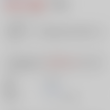
1,089円（税込）
AOCS
不可
9
通販ポイント：
pt獲得
？
╳
：在庫なし
店舗在庫
欲しいものリストに追加
入荷目安
10日
※ この商品は【配送方法】に
AOCS
は選択できません。
予めご了承の
上、ご注文ください。
出版社
笠倉出版社
発売日
1900/01/01
種別/サイズ
ムック - その他/ 新書版