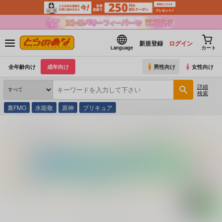
新規登録
ログイン
Language
カート
全年齢向け
成年向け
男性向け
女性向け
詳細
検索
裏FMO
水龍敬
原神
プリキュア
とらのあな通販
コミック・ラノベ・書籍
イギリス・ロンドン旅する本