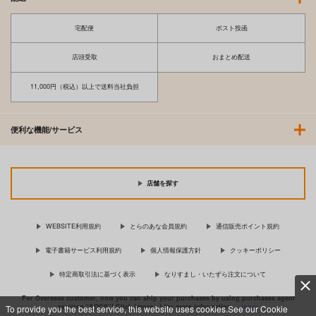
宅配便
ポスト投函
店頭受取
おまとめ配送
11,000円（税込）以上で送料当社負担
便利な機能/サービス
店舗を探す
WEBSITE利用規約
とらのあな会員規約
通信販売ポイント規約
電子書籍サービス利用規約
個人情報保護方針
クッキーポリシー
特定商取引法に基づく表示
なりすまし・いたずら注文について
For Overseas customer, now you can ship your purchases by using purchases agent
services “AOCS”! Click {more…} for more information …
more
To provide you the best service, this website uses cookies.See our Cookie