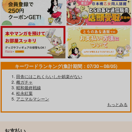
キーワードランキング(集計期間：07/30～08/05)
田舎にはこれくらいしか娯楽がない
雌ガチャ
昭和最終戦線
松永紅葉
アニマルマシーン
もっとみる
お支払い