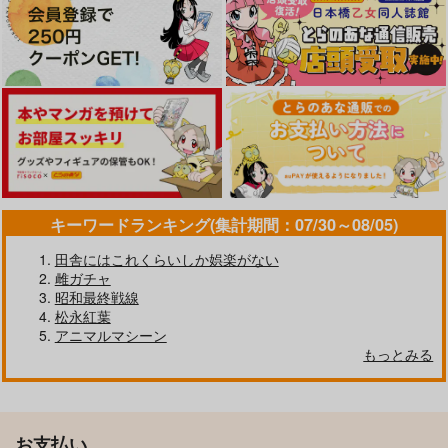
キーワードランキング(集計期間：07/30～08/05)
田舎にはこれくらいしか娯楽がない
雌ガチャ
昭和最終戦線
松永紅葉
アニマルマシーン
もっとみる
お支払い