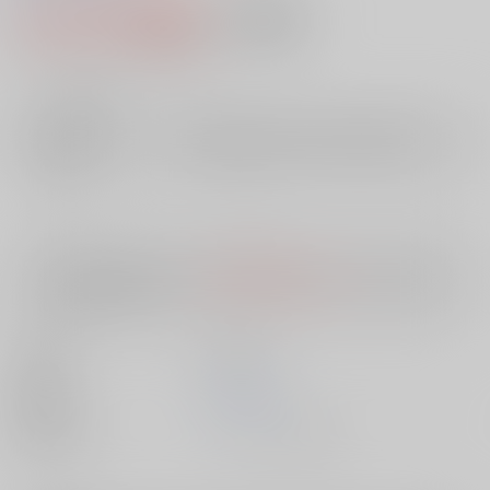
2,114円（税込）
AOCS
不可
19
通販ポイント：
pt獲得
？
╳
：在庫なし
店舗在庫
欲しいものリストに追加
入荷目安
10日
※ この商品は【配送方法】に
AOCS
は選択できません。
予めご了承の
上、ご注文ください。
出版社
英知出版
発売日
1900/01/01
種別/サイズ
ムック - その他/ Ｂ６