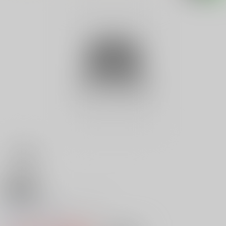
18禁
Ｖ Ｂｅｐｐｉｎ ３１
0
レビュー数
0