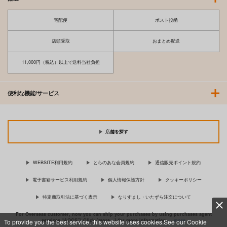
宅配便
ポスト投函
店頭受取
おまとめ配送
11,000円（税込）以上で送料当社負担
便利な機能/サービス
店舗を探す
WEBSITE利用規約
とらのあな会員規約
通信販売ポイント規約
電子書籍サービス利用規約
個人情報保護方針
クッキーポリシー
特定商取引法に基づく表示
なりすまし・いたずら注文について
For Overseas customer, now you can ship your purchases by using purchases agent
services “AOCS”! Click {more…} for more information …
more
To provide you the best service, this website uses cookies.See our Cookie