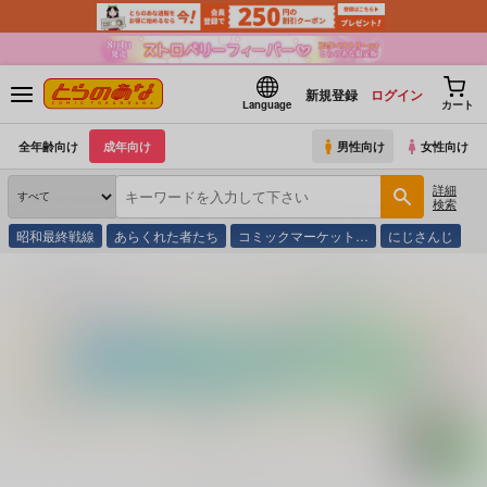
新規登録
ログイン
Language
カート
全年齢向け
成年向け
男性向け
女性向け
詳細
検索
昭和最終戦線
あらくれた者たち
コミックマーケット…
にじさんじ
とらのあな通販
コミック・ラノベ・書籍
Ｖ Ｂｅｐｐｉｎ ３１