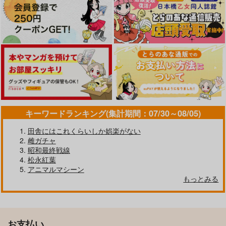
キーワードランキング(集計期間：07/30～08/05)
田舎にはこれくらいしか娯楽がない
雌ガチャ
昭和最終戦線
松永紅葉
アニマルマシーン
もっとみる
お支払い