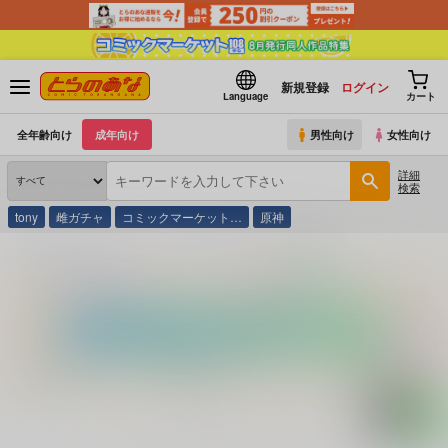
新規登録
ログイン
Language
カート
全年齢向け
成年向け
男性向け
女性向け
詳細
検索
tony
雌ガチャ
コミックマーケット…
原神
とらのあな通販
コミック・ラノベ・書籍
Ｖ 河合 美果