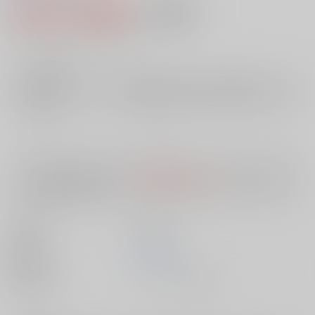
2,456円（税込）
AOCS
不可
22
通販ポイント：
pt獲得
？
╳
：在庫なし
店舗在庫
欲しいものリストに追加
入荷目安
10日
※ この商品は【配送方法】に
AOCS
は選択できません。
予めご了承の
上、ご注文ください。
出版社
英知出版
発売日
1900/01/01
種別/サイズ
ムック - その他/ Ｂ６