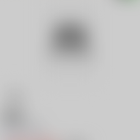
18禁
Ｖ 河合 美果
0
レビュー数
0