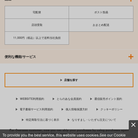
宅配便
ポスト投函
店頭受取
おまとめ配送
11,000円（税込）以上で送料当社負担
便利な機能/サービス
店舗を探す
WEBSITE利用規約
とらのあな会員規約
通信販売ポイント規約
電子書籍サービス利用規約
個人情報保護方針
クッキーポリシー
特定商取引法に基づく表示
なりすまし・いたずら注文について
For Overseas customer, now you can ship your purchases by using purchases agent
services “AOCS”! Click {more…} for more information …
more
To provide you the best service, this website uses cookies.See our Cookie