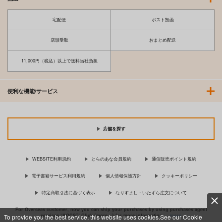
宅配便
ポスト投函
店頭受取
おまとめ配送
11,000円（税込）以上で送料当社負担
便利な機能/サービス
店舗を探す
WEBSITE利用規約
とらのあな会員規約
通信販売ポイント規約
電子書籍サービス利用規約
個人情報保護方針
クッキーポリシー
特定商取引法に基づく表示
なりすまし・いたずら注文について
For Overseas customer, now you can ship your purchases by using purchases agent
services “AOCS”! Click {more…} for more information …
more
To provide you the best service, this website uses cookies.See our Cookie