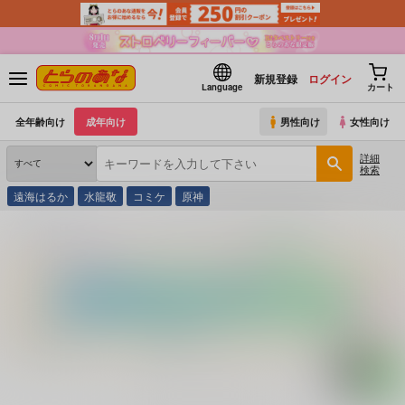
新規登録
ログイン
Language
カート
全年齢向け
成年向け
男性向け
女性向け
詳細
検索
遠海はるか
水龍敬
コミケ
原神
とらのあな通販
コミック・ラノベ・書籍
Ｖ 達人のキャンプ術