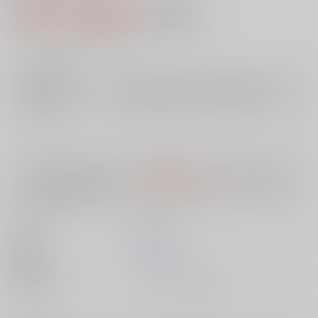
2,305円（税込）
AOCS
不可
20
通販ポイント：
pt獲得
？
╳
：在庫なし
店舗在庫
欲しいものリストに追加
入荷目安
10日
※ この商品は【配送方法】に
AOCS
は選択できません。
予めご了承の
上、ご注文ください。
出版社
英知出版
発売日
1900/01/01
種別/サイズ
ムック - その他/ Ｂ６