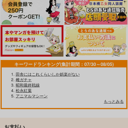
キーワードランキング(集計期間：07/30～08/05)
田舎にはこれくらいしか娯楽がない
雌ガチャ
昭和最終戦線
松永紅葉
アニマルマシーン
もっとみる
お支払い