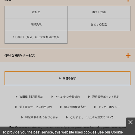
宅配便
ポスト投函
店頭受取
おまとめ配送
11,000円（税込）以上で送料当社負担
便利な機能/サービス
店舗を探す
WEBSITE利用規約
とらのあな会員規約
通信販売ポイント規約
電子書籍サービス利用規約
個人情報保護方針
クッキーポリシー
特定商取引法に基づく表示
なりすまし・いたずら注文について
For Overseas customer, now you can ship your purchases by using purchases agent
services “AOCS”! Click {more…} for more information …
more
To provide you the best service, this website uses cookies.See our Cookie