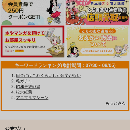
キーワードランキング(集計期間：07/30～08/05)
田舎にはこれくらいしか娯楽がない
雌ガチャ
昭和最終戦線
松永紅葉
アニマルマシーン
もっとみる
お支払い