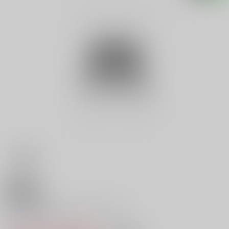
18禁
Ｖ 椎名舞 おっぱいのワレメ
0
レビュー数
0