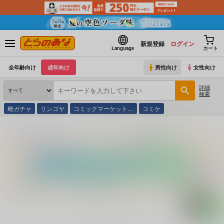
新規登録
ログイン
Language
カート
全年齢向け
成年向け
男性向け
女性向け
詳細
検索
雌ガチャ
リンゴヤ
コミックマーケット…
コミケ
とらのあな通販
コミック・ラノベ・書籍
Ｖ 椎名舞 おっぱいのワレメ