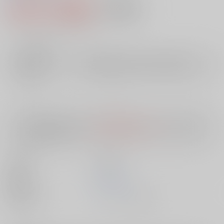
3,981円（税込）
AOCS
不可
36
通販ポイント：
pt獲得
？
╳
：在庫なし
店舗在庫
欲しいものリストに追加
入荷目安
10日
※ この商品は【配送方法】に
AOCS
は選択できません。
予めご了承の
上、ご注文ください。
出版社
英知出版
発売日
1900/01/01
種別/サイズ
ムック - その他/ Ｂ６