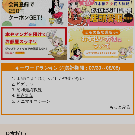
キーワードランキング(集計期間：07/30～08/05)
田舎にはこれくらいしか娯楽がない
雌ガチャ
昭和最終戦線
松永紅葉
アニマルマシーン
もっとみる
お支払い