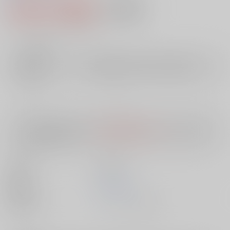
2,456円（税込）
AOCS
不可
22
通販ポイント：
pt獲得
？
╳
：在庫なし
店舗在庫
欲しいものリストに追加
入荷目安
10日
※ この商品は【配送方法】に
AOCS
は選択できません。
予めご了承の
上、ご注文ください。
出版社
英知出版
発売日
1900/01/01
種別/サイズ
ムック - その他/ Ｂ６