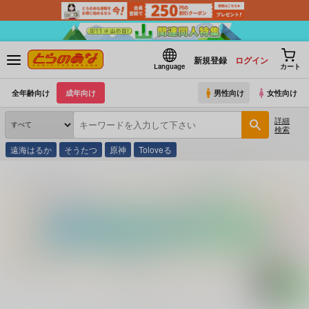
新規登録
ログイン
Language
カート
全年齢向け
成年向け
男性向け
女性向け
詳細
検索
遠海はるか
そうたつ
原神
Toloveる
とらのあな通販
コミック・ラノベ・書籍
ランジェリーコレクション ２