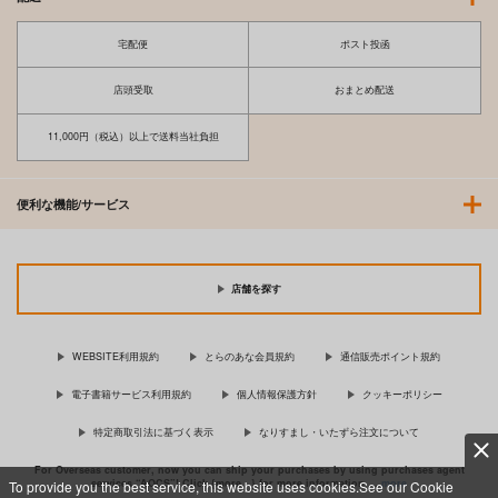
宅配便
ポスト投函
店頭受取
おまとめ配送
11,000円（税込）以上で送料当社負担
便利な機能/サービス
店舗を探す
WEBSITE利用規約
とらのあな会員規約
通信販売ポイント規約
電子書籍サービス利用規約
個人情報保護方針
クッキーポリシー
特定商取引法に基づく表示
なりすまし・いたずら注文について
For Overseas customer, now you can ship your purchases by using purchases agent
services “AOCS”! Click {more…} for more information …
more
To provide you the best service, this website uses cookies.See our Cookie