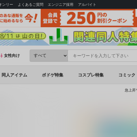
Bオンリー
よくあるご質問
エンジニア採用
アルバイト
女性向け
同人アイテム
ボドゲ特集
コスプレ特集
コミック
急上昇
９５スパー