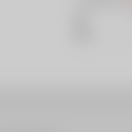
AOC
出版社
発売日
種別/サイズ