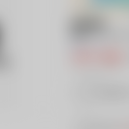
18禁
最新バイクカタロ
0
レビュー数
0
449円（税込
4
通販ポイント：
pt獲得
？
╳
：在庫なし
店舗在庫
を確認
入荷目安
※ この商品は【配送方法】に