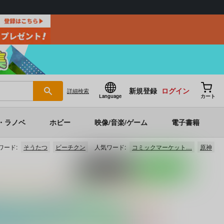
新規登録
ログイン
詳細
検索
Language
カート
・ラノベ
ホビー
映像/音楽/ゲーム
電子書籍
ワード:
そうたつ
ビーチクン
人気ワード:
コミックマーケット…
原神
ポストする
LINEで送る