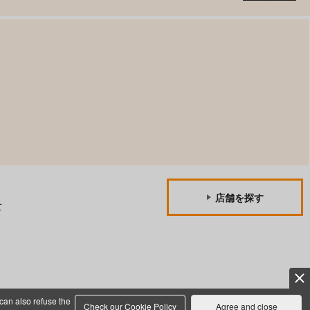
店舗を探す
て
can also refuse the
Check our Cookie Policy
Agree and close