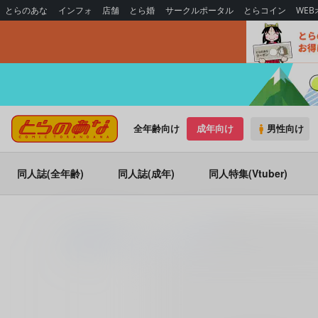
とらのあな
インフォ
店舗
とら婚
サークルポータル
とらコイン
WE
全年齢向け
成年向け
男性向け
同人誌(全年齢)
同人誌(成年)
同人特集(Vtuber)
とらのあな通販
コミック・ラノベ・書籍
最新バイクカタログ’