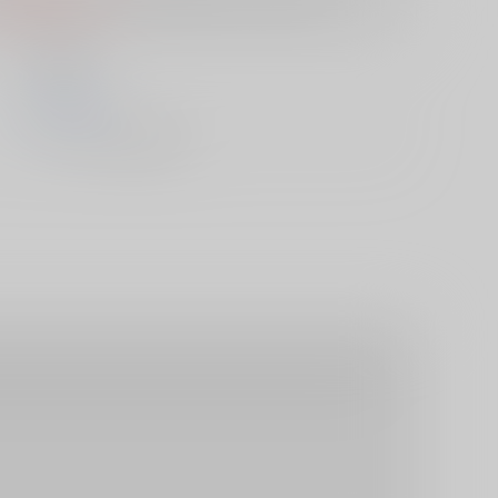
S
は選択できません。
英知出版
1900/01/01
ムック - その他/ その他