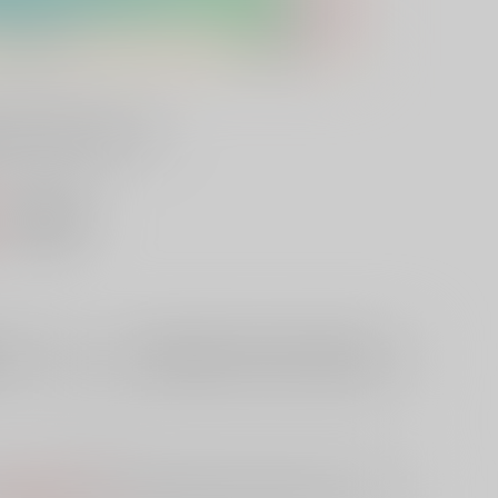
グ’９５スパー
）
AOCS
不可
欲しいものリストに追加
10日
予めご了承の上、ご注文ください。