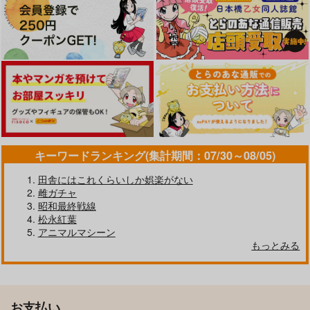
キーワードランキング(集計期間：07/30～08/05)
田舎にはこれくらいしか娯楽がない
雌ガチャ
昭和最終戦線
松永紅葉
アニマルマシーン
もっとみる
お支払い