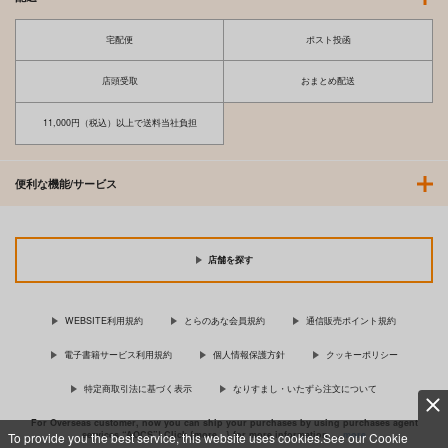
宅配便
ポスト投函
店頭受取
おまとめ配送
11,000円（税込）以上で送料当社負担
便利な機能/サービス
店舗を探す
WEBSITE利用規約
とらのあな会員規約
通信販売ポイント規約
電子書籍サービス利用規約
個人情報保護方針
クッキーポリシー
特定商取引法に基づく表示
なりすまし・いたずら注文について
For Overseas customer, now you can ship your purchases by using purchases agent
services “AOCS”! Click {more…} for more information …
more
To provide you the best service, this website uses cookies.See our Cookie