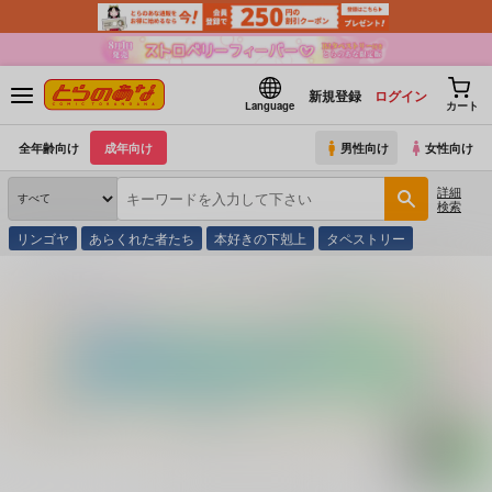
新規登録
ログイン
Language
カート
全年齢向け
成年向け
男性向け
女性向け
詳細
検索
リンゴヤ
あらくれた者たち
本好きの下剋上
タペストリー
とらのあな通販
コミック・ラノベ・書籍
ビールがうまいちょこっと５分お