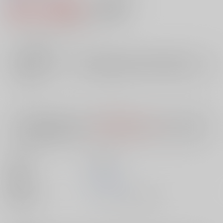
524円（税込）
AOCS
不可
4
通販ポイント：
pt獲得
？
╳
：在庫なし
店舗在庫
欲しいものリストに追加
入荷目安
10日
※ この商品は【配送方法】に
AOCS
は選択できません。
予めご了承の
上、ご注文ください。
出版社
英知出版
発売日
1900/01/01
種別/サイズ
ムック - その他/ その他