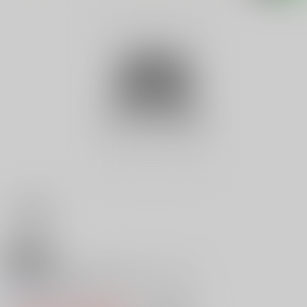
18禁
村野武憲の愉快・明解アイデア料
0
レビュー数
0