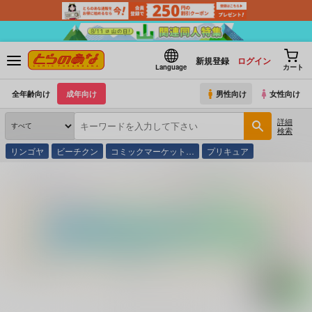
新規登録
ログイン
Language
カート
全年齢向け
成年向け
男性向け
女性向け
詳細
検索
リンゴヤ
ビーチクン
コミックマーケット…
プリキュア
とらのあな通販
コミック・ラノベ・書籍
村野武憲の愉快・明解アイデア料