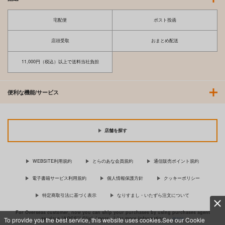
宅配便
ポスト投函
店頭受取
おまとめ配送
11,000円（税込）以上で送料当社負担
便利な機能/サービス
店舗を探す
WEBSITE利用規約
とらのあな会員規約
通信販売ポイント規約
電子書籍サービス利用規約
個人情報保護方針
クッキーポリシー
特定商取引法に基づく表示
なりすまし・いたずら注文について
For Overseas customer, now you can ship your purchases by using purchases agent
services “AOCS”! Click {more…} for more information …
more
To provide you the best service, this website uses cookies.See our Cookie