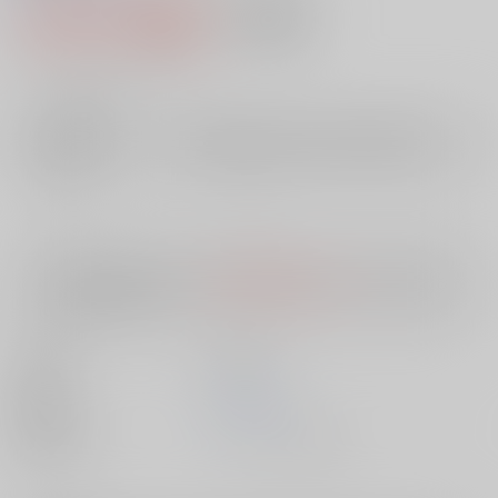
1,078円（税込）
AOCS
不可
9
通販ポイント：
pt獲得
？
╳
：在庫なし
店舗在庫
欲しいものリストに追加
入荷目安
10日
※ この商品は【配送方法】に
AOCS
は選択できません。
予めご了承の
上、ご注文ください。
出版社
英知出版
発売日
1900/01/01
種別/サイズ
ムック - その他/ Ｂ６