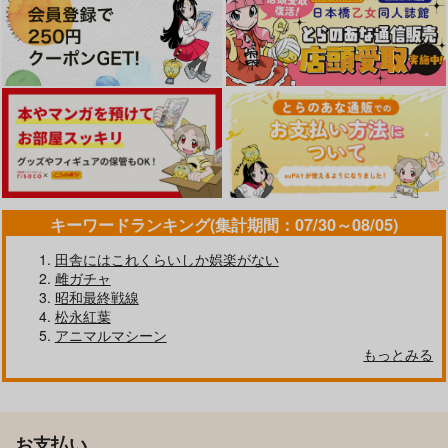
キーワードランキング(集計期間：07/30～08/05)
田舎にはこれくらいしか娯楽がない
雌ガチャ
昭和最終戦線
松永紅葉
アニマルマシーン
もっとみる
お支払い