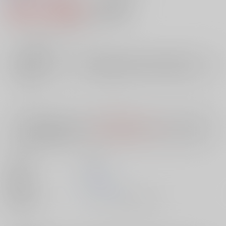
459円（税込）
AOCS
不可
4
通販ポイント：
pt獲得
？
╳
：在庫なし
店舗在庫
欲しいものリストに追加
入荷目安
10日
※ この商品は【配送方法】に
AOCS
は選択できません。
予めご了承の
上、ご注文ください。
出版社
双葉社
発売日
1900/01/01
種別/サイズ
ムック - その他/ 文庫、Ａ６