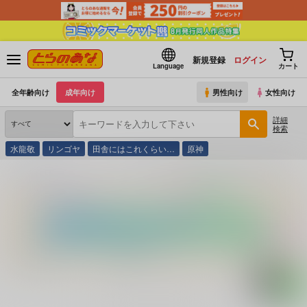
新規登録
ログイン
Language
カート
全年齢向け
成年向け
男性向け
女性向け
詳細
検索
水龍敬
リンゴヤ
田舎にはこれくらい…
原神
とらのあな通販
コミック・ラノベ・書籍
忍者乱丸の大冒険 土グモ党望編