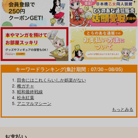
キーワードランキング(集計期間：07/30～08/05)
田舎にはこれくらいしか娯楽がない
雌ガチャ
昭和最終戦線
松永紅葉
アニマルマシーン
もっとみる
お支払い