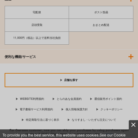
宅配便
ポスト投函
店頭受取
おまとめ配送
11,000円（税込）以上で送料当社負担
便利な機能/サービス
店舗を探す
WEBSITE利用規約
とらのあな会員規約
通信販売ポイント規約
電子書籍サービス利用規約
個人情報保護方針
クッキーポリシー
特定商取引法に基づく表示
なりすまし・いたずら注文について
For Overseas customer, now you can ship your purchases by using purchases agent
services “AOCS”! Click {more…} for more information …
more
To provide you the best service, this website uses cookies.See our Cookie