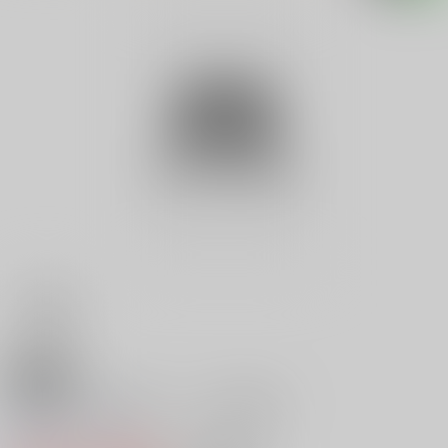
18禁
忍者乱丸の大冒険 土グモ党望編
0
レビュー数
0