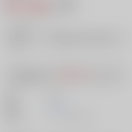
459円（税込）
AOCS
不可
4
通販ポイント：
pt獲得
？
╳
：在庫なし
店舗在庫
欲しいものリストに追加
入荷目安
10日
※ この商品は【配送方法】に
AOCS
は選択できません。
予めご了承の
上、ご注文ください。
出版社
双葉社
発売日
1900/01/01
種別/サイズ
ムック - その他/ 文庫、Ａ６