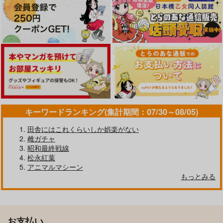
キーワードランキング(集計期間：07/30～08/05)
田舎にはこれくらいしか娯楽がない
雌ガチャ
昭和最終戦線
松永紅葉
アニマルマシーン
もっとみる
お支払い