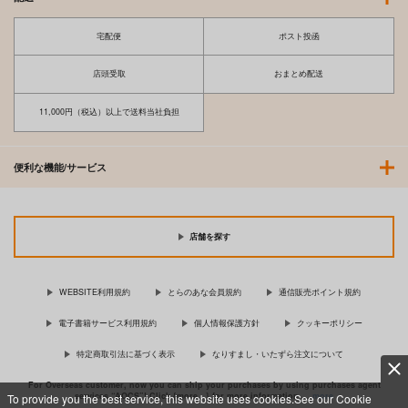
宅配便
ポスト投函
店頭受取
おまとめ配送
11,000円（税込）以上で送料当社負担
便利な機能/サービス
店舗を探す
WEBSITE利用規約
とらのあな会員規約
通信販売ポイント規約
電子書籍サービス利用規約
個人情報保護方針
クッキーポリシー
特定商取引法に基づく表示
なりすまし・いたずら注文について
For Overseas customer, now you can ship your purchases by using purchases agent
services “AOCS”! Click {more…} for more information …
more
To provide you the best service, this website uses cookies.See our Cookie