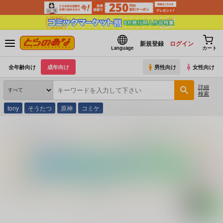
新規登録
ログイン
Language
カート
全年齢向け
成年向け
男性向け
女性向け
詳細
検索
tony
そうたつ
原神
コミケ
とらのあな通販
コミック・ラノベ・書籍
プロ野球ファミリースタジアム