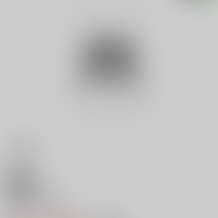
18禁
地層階級王国 ２
0
レビュー数
0