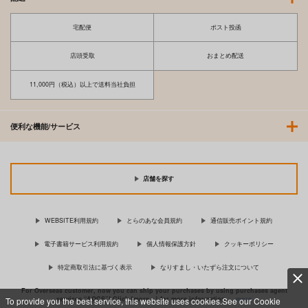
宅配便
ポスト投函
店頭受取
おまとめ配送
11,000円（税込）以上で送料当社負担
便利な機能/サービス
店舗を探す
WEBSITE利用規約
とらのあな会員規約
通信販売ポイント規約
電子書籍サービス利用規約
個人情報保護方針
クッキーポリシー
特定商取引法に基づく表示
なりすまし・いたずら注文について
For Overseas customer, now you can ship your purchases by using purchases agent
services “AOCS”! Click {more…} for more information …
more
To provide you the best service, this website uses cookies.See our Cookie