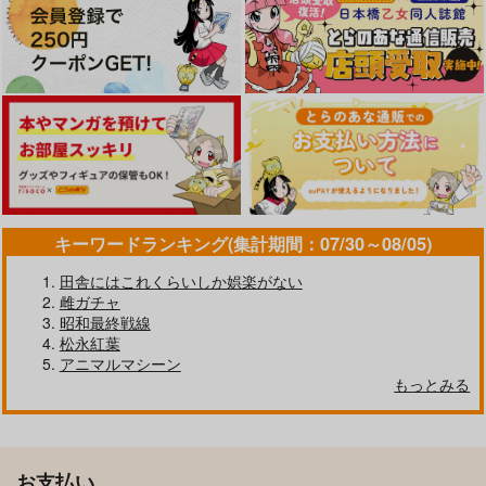
キーワードランキング(集計期間：07/30～08/05)
田舎にはこれくらいしか娯楽がない
雌ガチャ
昭和最終戦線
松永紅葉
アニマルマシーン
もっとみる
お支払い