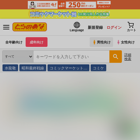
新規登録
ログイン
Language
カート
全年齢向け
成年向け
男性向け
女性向け
詳細
検索
水龍敬
昭和最終戦線
コミックマーケット…
コミケ
とらのあな通販
コミック・ラノベ・書籍
地層階級王国 ２