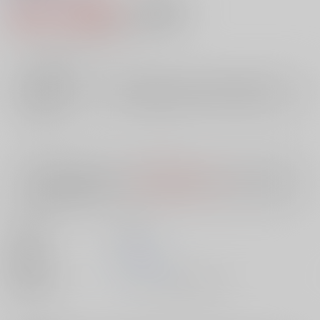
462円（税込）
AOCS
不可
4
通販ポイント：
pt獲得
？
╳
：在庫なし
店舗在庫
欲しいものリストに追加
入荷目安
10日
※ この商品は【配送方法】に
AOCS
は選択できません。
予めご了承の
上、ご注文ください。
出版社
双葉社
発売日
1900/01/01
種別/サイズ
ムック - その他/ 文庫、Ａ６