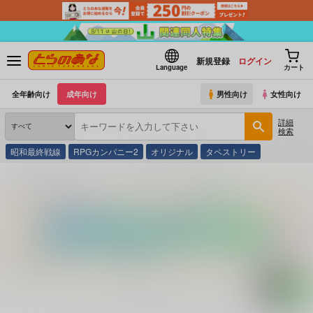
新規登録
ログイン
Language
カート
全年齢向け
成年向け
男性向け
女性向け
詳細
検索
昭和最終戦線
RPGカンパニー2
オリジナル
タペストリー
とらのあな通販
コミック・ラノベ・書籍
ビックリマン