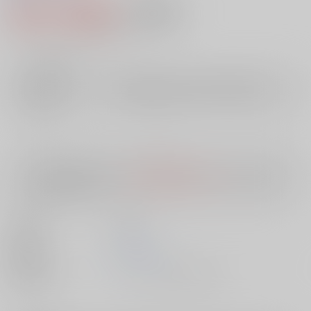
462円（税込）
AOCS
不可
4
通販ポイント：
pt獲得
？
╳
：在庫なし
店舗在庫
欲しいものリストに追加
入荷目安
10日
※ この商品は【配送方法】に
AOCS
は選択できません。
予めご了承の
上、ご注文ください。
出版社
双葉社
発売日
1900/01/01
種別/サイズ
ムック - その他/ 文庫、Ａ６