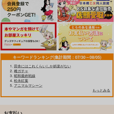
キーワードランキング(集計期間：07/30～08/05)
田舎にはこれくらいしか娯楽がない
雌ガチャ
昭和最終戦線
松永紅葉
アニマルマシーン
もっとみる
お支払い