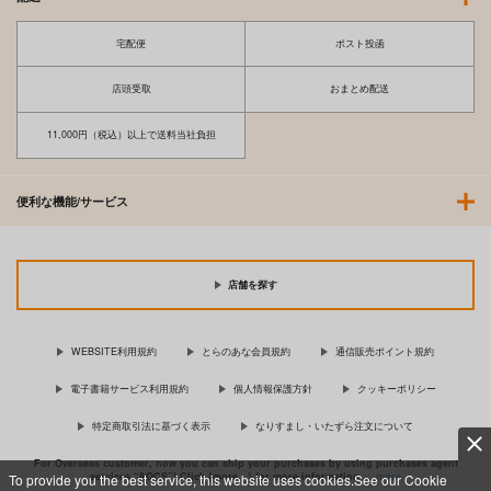
宅配便
ポスト投函
店頭受取
おまとめ配送
11,000円（税込）以上で送料当社負担
便利な機能/サービス
店舗を探す
WEBSITE利用規約
とらのあな会員規約
通信販売ポイント規約
電子書籍サービス利用規約
個人情報保護方針
クッキーポリシー
特定商取引法に基づく表示
なりすまし・いたずら注文について
For Overseas customer, now you can ship your purchases by using purchases agent
services “AOCS”! Click {more…} for more information …
more
To provide you the best service, this website uses cookies.See our Cookie