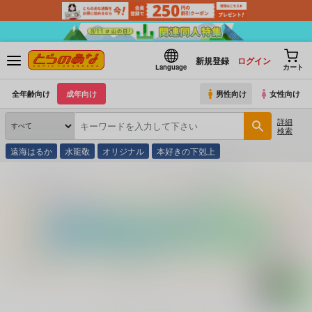
新規登録
ログイン
Language
カート
全年齢向け
成年向け
男性向け
女性向け
詳細
検索
遠海はるか
水龍敬
オリジナル
本好きの下剋上
とらのあな通販
コミック・ラノベ・書籍
ポケベル暗号ＢＯＯＫ