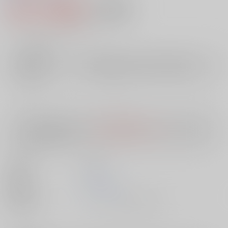
427円（税込）
AOCS
不可
3
通販ポイント：
pt獲得
？
╳
：在庫なし
店舗在庫
欲しいものリストに追加
入荷目安
10日
※ この商品は【配送方法】に
AOCS
は選択できません。
予めご了承の
上、ご注文ください。
出版社
双葉社
発売日
1900/01/01
種別/サイズ
ムック - その他/ 文庫、Ａ６