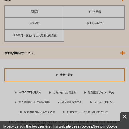
宅配便
ポスト投函
店頭受取
おまとめ配送
11,000円（税込）以上で送料当社負担
便利な機能/サービス
店舗を探す
WEBSITE利用規約
とらのあな会員規約
通信販売ポイント規約
電子書籍サービス利用規約
個人情報保護方針
クッキーポリシー
特定商取引法に基づく表示
なりすまし・いたずら注文について
For Overseas customer, now you can ship your purchases by using purchases agent
services “AOCS”! Click {more…} for more information …
more
To provide you the best service, this website uses cookies.See our Cookie