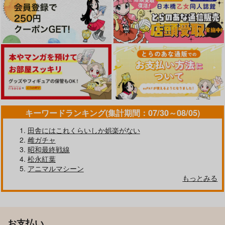
キーワードランキング(集計期間：07/30～08/05)
田舎にはこれくらいしか娯楽がない
雌ガチャ
昭和最終戦線
松永紅葉
アニマルマシーン
もっとみる
お支払い