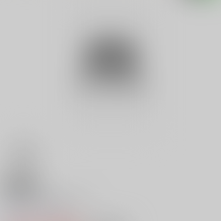
18禁
ポケベル暗号ＢＯＯＫ
0
レビュー数
0