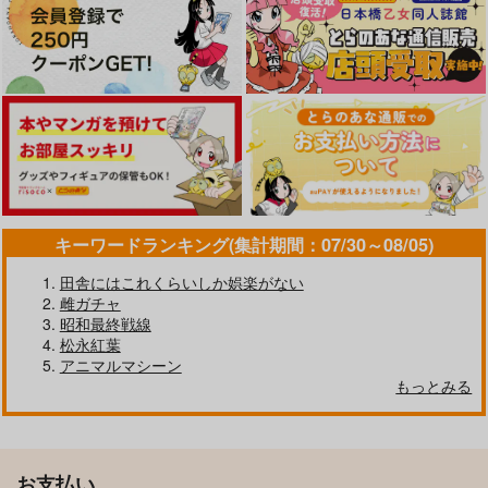
キーワードランキング(集計期間：07/30～08/05)
田舎にはこれくらいしか娯楽がない
雌ガチャ
昭和最終戦線
松永紅葉
アニマルマシーン
もっとみる
お支払い