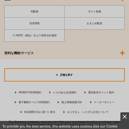
宅配便
ポスト投函
店頭受取
おまとめ配送
11,000円（税込）以上で送料当社負担
便利な機能/サービス
店舗を探す
WEBSITE利用規約
とらのあな会員規約
通信販売ポイント規約
電子書籍サービス利用規約
個人情報保護方針
クッキーポリシー
特定商取引法に基づく表示
なりすまし・いたずら注文について
For Overseas customer, now you can ship your purchases by using purchases agent
services “AOCS”! Click {more…} for more information …
more
To provide you the best service, this website uses cookies.See our Cookie