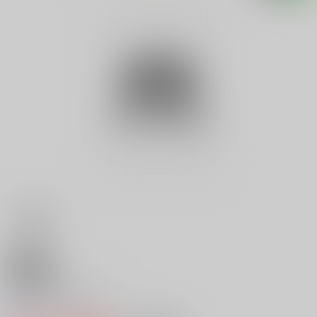
18禁
平成教育クイズ ２
0
レビュー数
0