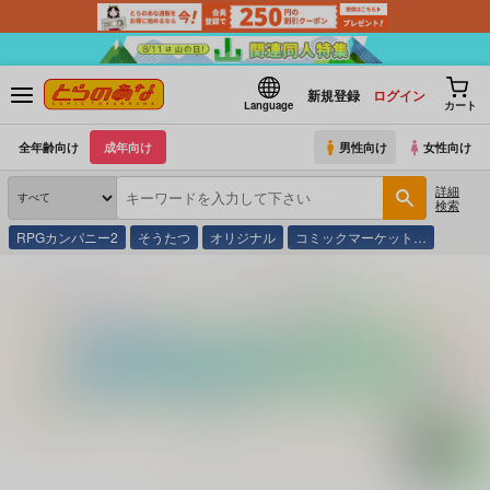
新規登録
ログイン
Language
カート
全年齢向け
成年向け
男性向け
女性向け
詳細
検索
RPGカンパニー2
そうたつ
オリジナル
コミックマーケット…
とらのあな通販
コミック・ラノベ・書籍
平成教育クイズ ２