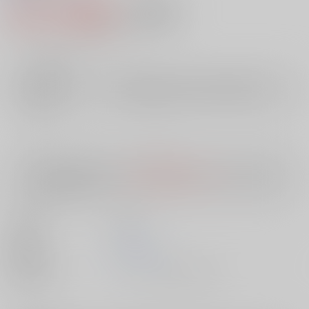
641円（税込）
AOCS
不可
5
通販ポイント：
pt獲得
？
╳
：在庫なし
店舗在庫
欲しいものリストに追加
入荷目安
10日
※ この商品は【配送方法】に
AOCS
は選択できません。
予めご了承の
上、ご注文ください。
出版社
双葉社
発売日
1900/01/01
種別/サイズ
ムック - その他/ 文庫、Ａ６