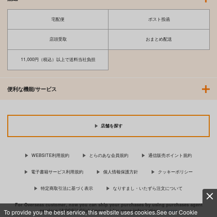
宅配便
ポスト投函
店頭受取
おまとめ配送
11,000円（税込）以上で送料当社負担
便利な機能/サービス
店舗を探す
WEBSITE利用規約
とらのあな会員規約
通信販売ポイント規約
電子書籍サービス利用規約
個人情報保護方針
クッキーポリシー
特定商取引法に基づく表示
なりすまし・いたずら注文について
For Overseas customer, now you can ship your purchases by using purchases agent
services “AOCS”! Click {more…} for more information …
more
To provide you the best service, this website uses cookies.See our Cookie