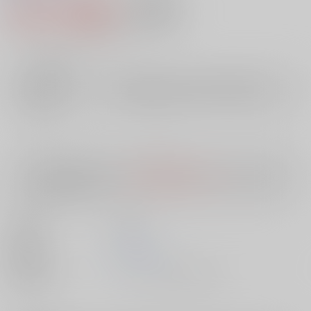
641円（税込）
AOCS
不可
5
通販ポイント：
pt獲得
？
╳
：在庫なし
店舗在庫
欲しいものリストに追加
入荷目安
10日
※ この商品は【配送方法】に
AOCS
は選択できません。
予めご了承の
上、ご注文ください。
出版社
双葉社
発売日
1900/01/01
種別/サイズ
ムック - その他/ 文庫、Ａ６