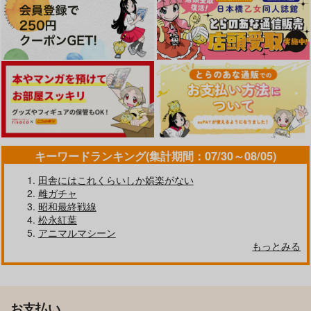
キーワードランキング(集計期間：07/30～08/05)
田舎にはこれくらいしか娯楽がない
雌ガチャ
昭和最終戦線
松永紅葉
アニマルマシーン
もっとみる
お支払い