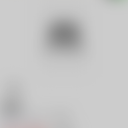
18禁
ある・ないクイズ２００連発
0
レビュー数
0