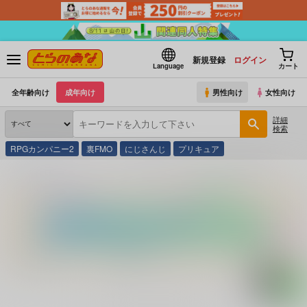
新規登録
ログイン
Language
カート
全年齢向け
成年向け
男性向け
女性向け
詳細
検索
RPGカンパニー2
裏FMO
にじさんじ
プリキュア
とらのあな通販
コミック・ラノベ・書籍
ある・ないクイズ２００連発