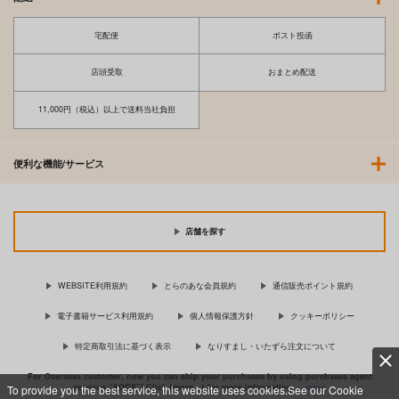
宅配便
ポスト投函
店頭受取
おまとめ配送
11,000円（税込）以上で送料当社負担
便利な機能/サービス
店舗を探す
WEBSITE利用規約
とらのあな会員規約
通信販売ポイント規約
電子書籍サービス利用規約
個人情報保護方針
クッキーポリシー
特定商取引法に基づく表示
なりすまし・いたずら注文について
For Overseas customer, now you can ship your purchases by using purchases agent
services “AOCS”! Click {more…} for more information …
more
To provide you the best service, this website uses cookies.See our Cookie