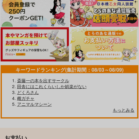
キーワードランキング(集計期間：08/03～08/09)
斎藤一の本を出すサークル
田舎にはこれくらいしか娯楽がない
どくろさん
雌ガチャ
アニマルマシーン
もっとみる
お支払い