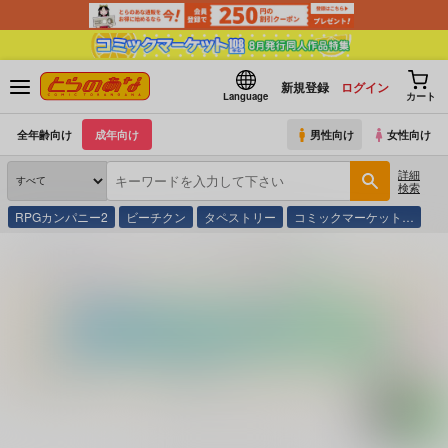
新規登録
ログイン
Language
カート
全年齢向け
成年向け
男性向け
女性向け
詳細
検索
RPGカンパニー2
ビーチクン
タペストリー
コミックマーケット…
とらのあな通販
コミック・ラノベ・書籍
枕絵師・英泉