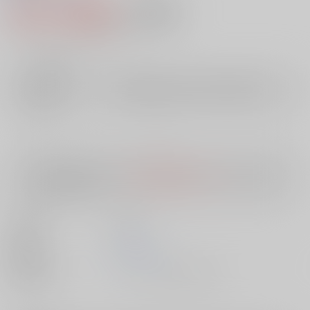
576円（税込）
AOCS
不可
5
通販ポイント：
pt獲得
？
╳
：在庫なし
店舗在庫
欲しいものリストに追加
入荷目安
10日
※ この商品は【配送方法】に
AOCS
は選択できません。
予めご了承の
上、ご注文ください。
出版社
双葉社
発売日
1900/01/01
種別/サイズ
ムック - その他/ 文庫、Ａ６