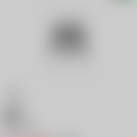
18禁
枕絵師・英泉
0
レビュー数
0