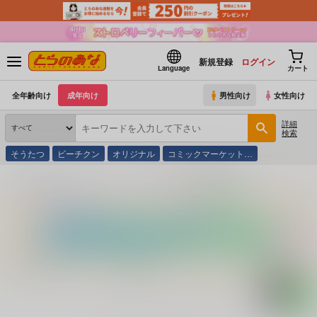
新規登録
ログイン
Language
カート
全年齢向け
成年向け
男性向け
女性向け
詳細
検索
そうたつ
ビーチクン
オリジナル
コミックマーケット…
とらのあな通販
コミック・ラノベ・書籍
京都氷室街道殺人事件