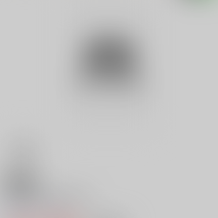
18禁
京都氷室街道殺人事件
0
レビュー数
0