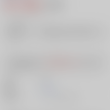
619円（税込）
AOCS
不可
5
通販ポイント：
pt獲得
？
╳
：在庫なし
店舗在庫
欲しいものリストに追加
入荷目安
10日
※ この商品は【配送方法】に
AOCS
は選択できません。
予めご了承の
上、ご注文ください。
出版社
双葉社
発売日
1900/01/01
種別/サイズ
ムック - その他/ 文庫、Ａ６