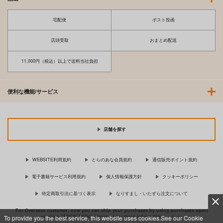
宅配便
ポスト投函
店頭受取
おまとめ配送
11,000円（税込）以上で送料当社負担
便利な機能/サービス
店舗を探す
WEBSITE利用規約
とらのあな会員規約
通信販売ポイント規約
電子書籍サービス利用規約
個人情報保護方針
クッキーポリシー
特定商取引法に基づく表示
なりすまし・いたずら注文について
For Overseas customer, now you can ship your purchases by using purchases agent
services “AOCS”! Click {more…} for more information …
more
To provide you the best service, this website uses cookies.See our Cookie