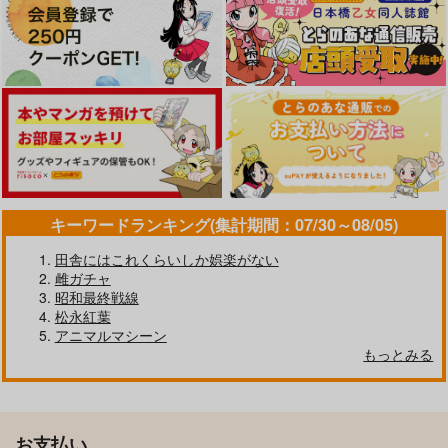
キーワードランキング(集計期間：07/30～08/05)
田舎にはこれくらいしか娯楽がない
雌ガチャ
昭和最終戦線
松永紅葉
アニマルマシーン
もっとみる
お支払い