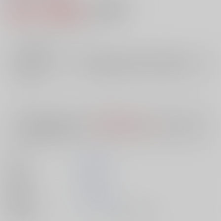
545円（税込）
AOCS
不可
4
通販ポイント：
pt獲得
？
╳
：在庫なし
店舗在庫
欲しいものリストに追加
入荷目安
10日
※ この商品は【配送方法】に
AOCS
は選択できません。
予めご了承の
上、ご注文ください。
著者
南里 征典
出版社
双葉社
発売日
1900/01/01
種別/サイズ
ムック - その他/ 文庫、Ａ６