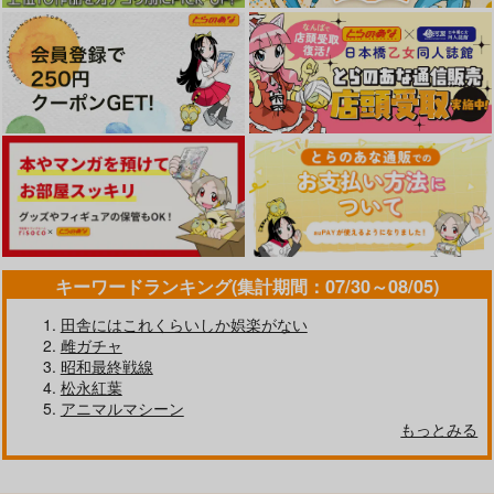
キーワードランキング(集計期間：07/30～08/05)
田舎にはこれくらいしか娯楽がない
雌ガチャ
昭和最終戦線
松永紅葉
アニマルマシーン
もっとみる