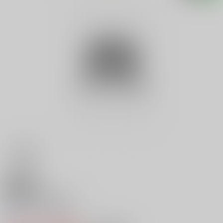
18禁
文庫 欲望重役室
0
レビュー数
0