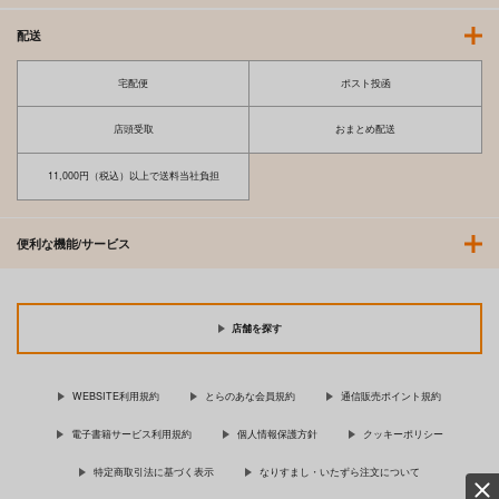
配送
宅配便
ポスト投函
店頭受取
おまとめ配送
11,000円（税込）以上で送料当社負担
便利な機能/サービス
店舗を探す
WEBSITE利用規約
とらのあな会員規約
通信販売ポイント規約
電子書籍サービス利用規約
個人情報保護方針
クッキーポリシー
特定商取引法に基づく表示
なりすまし・いたずら注文について