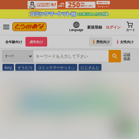
新規登録
ログイン
Language
カート
全年齢向け
成年向け
男性向け
女性向け
詳細
検索
tony
そうたつ
コミックマーケット…
にじさんじ
とらのあな通販
コミック・ラノベ・書籍
文庫 欲望重役室