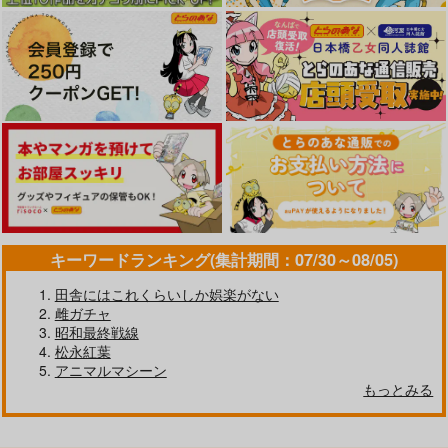
キーワードランキング(集計期間：07/30～08/05)
田舎にはこれくらいしか娯楽がない
雌ガチャ
昭和最終戦線
松永紅葉
アニマルマシーン
もっとみる