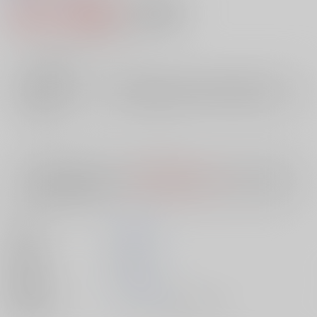
572円（税込）
AOCS
不可
5
通販ポイント：
pt獲得
？
╳
：在庫なし
店舗在庫
欲しいものリストに追加
入荷目安
10日
※ この商品は【配送方法】に
AOCS
は選択できません。
予めご了承の
上、ご注文ください。
著者
西村 寿行
出版社
双葉社
発売日
1900/01/01
種別/サイズ
ムック - その他/ 文庫、Ａ６