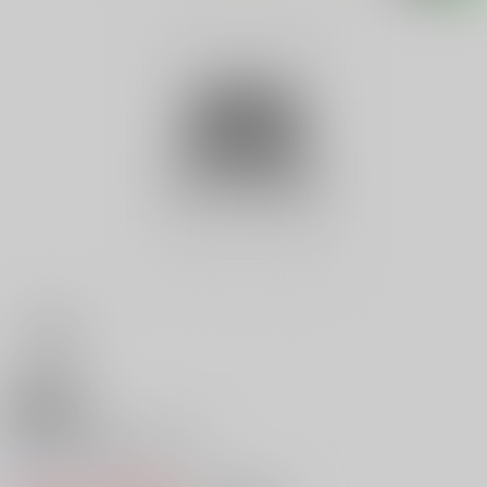
18禁
珍らしや蟾蜍、吐息す
0
レビュー数
0