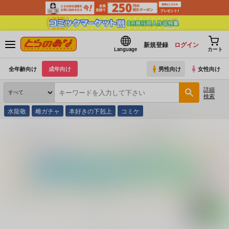
新規登録
ログイン
Language
カート
全年齢向け
成年向け
男性向け
女性向け
詳細
検索
水龍敬
雌ガチャ
本好きの下剋上
コミケ
とらのあな通販
コミック・ラノベ・書籍
珍らしや蟾蜍、吐息す