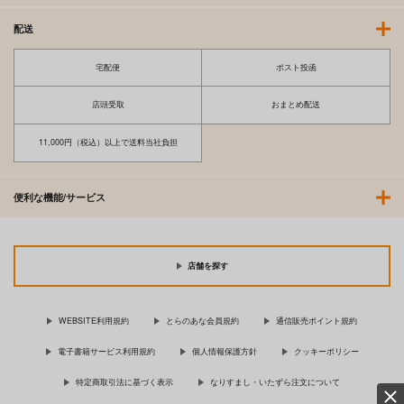
配送
宅配便
ポスト投函
店頭受取
おまとめ配送
11,000円（税込）以上で送料当社負担
便利な機能/サービス
店舗を探す
WEBSITE利用規約
とらのあな会員規約
通信販売ポイント規約
電子書籍サービス利用規約
個人情報保護方針
クッキーポリシー
特定商取引法に基づく表示
なりすまし・いたずら注文について