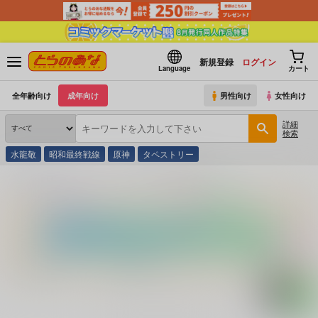
新規登録
ログイン
Language
カート
全年齢向け
成年向け
男性向け
女性向け
詳細
検索
水龍敬
昭和最終戦線
原神
タペストリー
とらのあな通販
コミック・ラノベ・書籍
不倫回廊