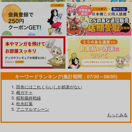
キーワードランキング(集計期間：07/30～08/05)
田舎にはこれくらいしか娯楽がない
雌ガチャ
昭和最終戦線
松永紅葉
アニマルマシーン
もっとみる