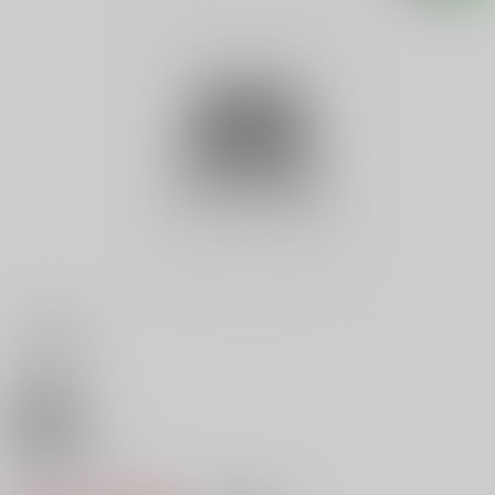
18禁
不倫回廊
0
レビュー数
0