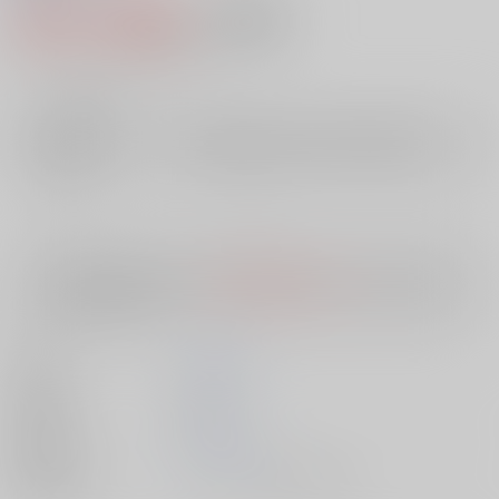
495円（税込）
AOCS
不可
4
通販ポイント：
pt獲得
？
╳
：在庫なし
店舗在庫
欲しいものリストに追加
入荷目安
10日
※ この商品は【配送方法】に
AOCS
は選択できません。
予めご了承の
上、ご注文ください。
著者
北沢 拓也
出版社
双葉社
発売日
1900/01/01
種別/サイズ
ムック - その他/ 文庫、Ａ６