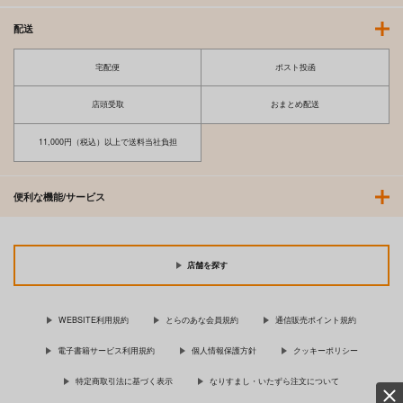
配送
宅配便
ポスト投函
店頭受取
おまとめ配送
11,000円（税込）以上で送料当社負担
便利な機能/サービス
店舗を探す
WEBSITE利用規約
とらのあな会員規約
通信販売ポイント規約
電子書籍サービス利用規約
個人情報保護方針
クッキーポリシー
特定商取引法に基づく表示
なりすまし・いたずら注文について