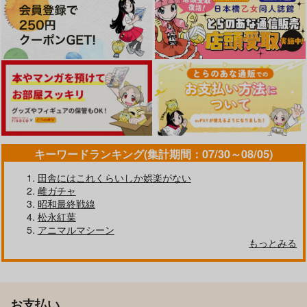
キーワードランキング(集計期間：07/30～08/05)
田舎にはこれくらいしか娯楽がない
雌ガチャ
昭和最終戦線
松永紅葉
アニマルマシーン
もっとみる
お支払い