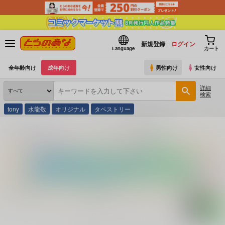
新規登録
ログイン
Language
カート
全年齢向け
成年向け
男性向け
女性向け
詳細
検索
tony
水龍敬
オリジナル
タペストリー
とらのあな通販
コミック・ラノベ・書籍
花舞台殺人事件