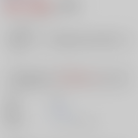
495円（税込）
AOCS
不可
4
通販ポイント：
pt獲得
？
╳
：在庫なし
店舗在庫
欲しいものリストに追加
入荷目安
10日
※ この商品は【配送方法】に
AOCS
は選択できません。
予めご了承の
上、ご注文ください。
出版社
双葉社
発売日
1900/01/01
種別/サイズ
ムック - その他/ 文庫、Ａ６