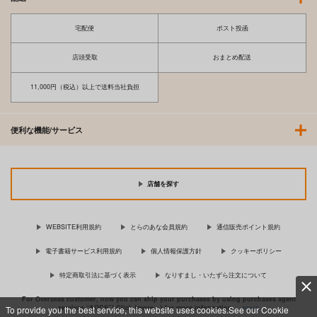
宅配便
ポスト投函
店頭受取
おまとめ配送
11,000円（税込）以上で送料当社負担
便利な機能/サービス
店舗を探す
WEBSITE利用規約
とらのあな会員規約
通信販売ポイント規約
電子書籍サービス利用規約
個人情報保護方針
クッキーポリシー
特定商取引法に基づく表示
なりすまし・いたずら注文について
For Overseas customer, now you can ship your purchases by using purchases agent
services “AOCS”! Click {more…} for more information …
more
To provide you the best service, this website uses cookies.See our Cookie