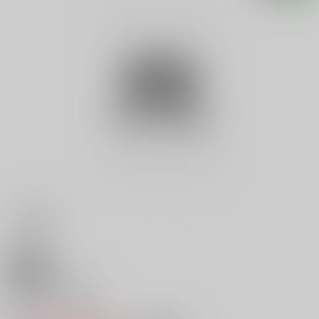
18禁
花舞台殺人事件
0
レビュー数
0