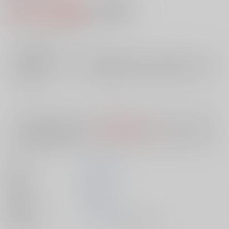
473円（税込）
AOCS
不可
4
通販ポイント：
pt獲得
？
╳
：在庫なし
店舗在庫
欲しいものリストに追加
入荷目安
10日
※ この商品は【配送方法】に
AOCS
は選択できません。
予めご了承の
上、ご注文ください。
著者
宇能 鴻一郎
出版社
双葉社
発売日
1900/01/01
種別/サイズ
ムック - その他/ 文庫、Ａ６