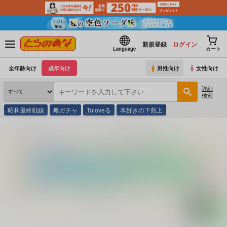
新規登録
ログイン
Language
カート
全年齢向け
成年向け
男性向け
女性向け
詳細
検索
昭和最終戦線
雌ガチャ
Toloveる
本好きの下剋上
とらのあな通販
コミック・ラノベ・書籍
童貞あそび