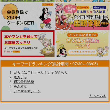
キーワードランキング(集計期間：07/30～08/05)
田舎にはこれくらいしか娯楽がない
雌ガチャ
昭和最終戦線
松永紅葉
アニマルマシーン
もっとみる