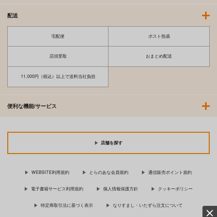
配送
宅配便
ポスト投函
店頭受取
おまとめ配送
11,000円（税込）以上で送料当社負担
便利な機能/サービス
店舗を探す
WEBSITE利用規約
とらのあな会員規約
通信販売ポイント規約
電子書籍サービス利用規約
個人情報保護方針
クッキーポリシー
特定商取引法に基づく表示
なりすまし・いたずら注文について