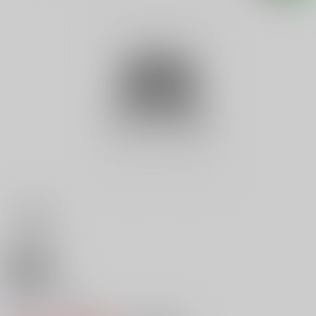
18禁
童貞あそび
0
レビュー数
0