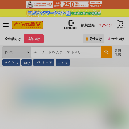
新規登録
ログイン
Language
カート
全年齢向け
成年向け
男性向け
女性向け
詳細
検索
そうたつ
tony
プリキュア
コミケ
とらのあな通販
コミック・ラノベ・書籍
官能の宴 続 ５