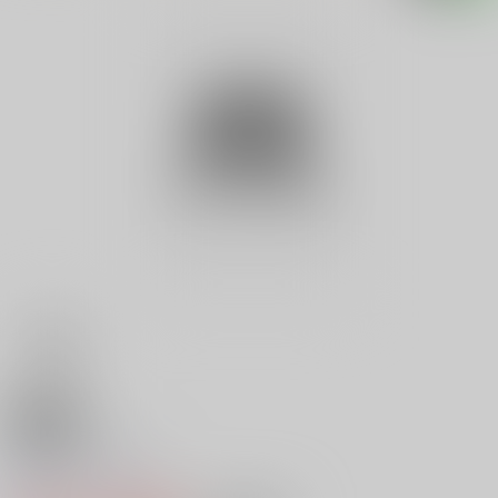
18禁
官能の宴 続 ５
0
レビュー数
0