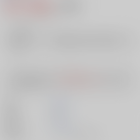
627円（税込）
AOCS
不可
5
通販ポイント：
pt獲得
？
╳
：在庫なし
店舗在庫
欲しいものリストに追加
入荷目安
10日
※ この商品は【配送方法】に
AOCS
は選択できません。
予めご了承の
上、ご注文ください。
著者
富島 健夫
出版社
双葉社
発売日
1900/01/01
種別/サイズ
ムック - その他/ 文庫、Ａ６