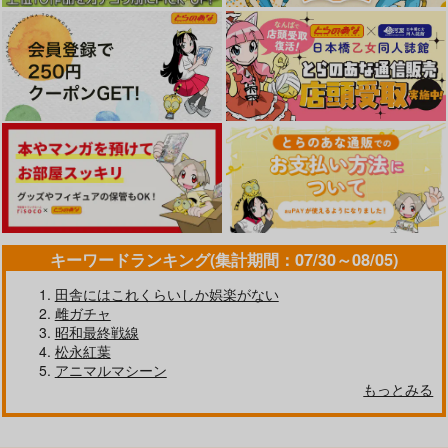
キーワードランキング(集計期間：07/30～08/05)
田舎にはこれくらいしか娯楽がない
雌ガチャ
昭和最終戦線
松永紅葉
アニマルマシーン
もっとみる