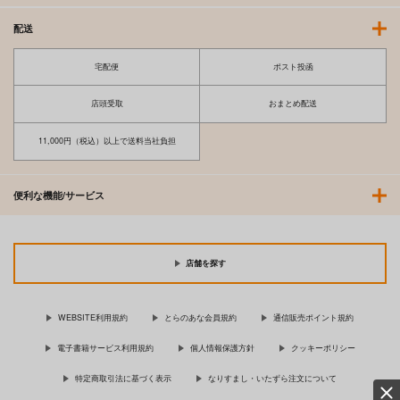
配送
宅配便
ポスト投函
店頭受取
おまとめ配送
11,000円（税込）以上で送料当社負担
便利な機能/サービス
店舗を探す
WEBSITE利用規約
とらのあな会員規約
通信販売ポイント規約
電子書籍サービス利用規約
個人情報保護方針
クッキーポリシー
特定商取引法に基づく表示
なりすまし・いたずら注文について