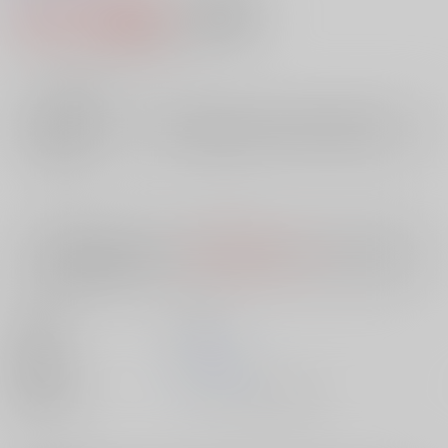
417円（税込）
AOCS
不可
3
通販ポイント：
pt獲得
？
╳
：在庫なし
店舗在庫
欲しいものリストに追加
入荷目安
10日
※ この商品は【配送方法】に
AOCS
は選択できません。
予めご了承の
上、ご注文ください。
出版社
双葉社
発売日
1900/01/01
種別/サイズ
ムック - その他/ その他