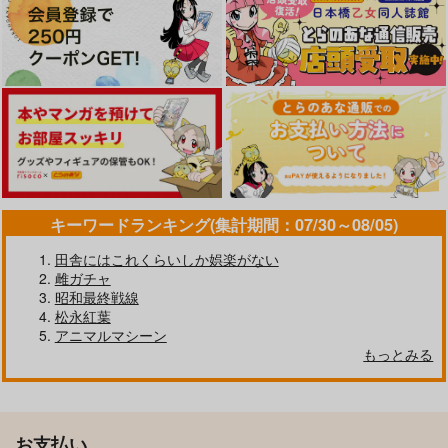
キーワードランキング(集計期間：07/30～08/05)
田舎にはこれくらいしか娯楽がない
雌ガチャ
昭和最終戦線
松永紅葉
アニマルマシーン
もっとみる
お支払い