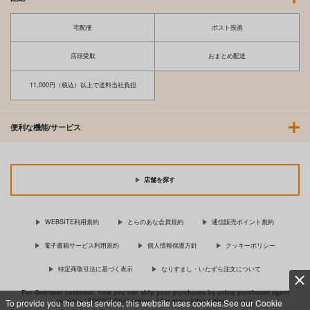
宅配便
ポスト投函
店頭受取
おまとめ配送
11,000円（税込）以上で送料当社負担
便利な機能/サービス
店舗を探す
WEBSITE利用規約
とらのあな会員規約
通信販売ポイント規約
電子書籍サービス利用規約
個人情報保護方針
クッキーポリシー
特定商取引法に基づく表示
なりすまし・いたずら注文について
For Overseas customer, now you can ship your purchases by using purchases agent
services “AOCS”! Click {more…} for more information …
more
To provide you the best service, this website uses cookies.See our Cookie