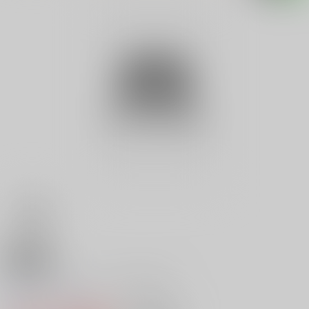
18禁
Ｆ１ ＰＲＩＸ ＲＯＵＮＤ７
0
レビュー数
0