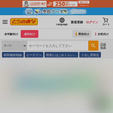
新規登録
ログイン
Language
カート
全年齢向け
成年向け
男性向け
女性向け
詳細
検索
昭和最終戦線
ビーチクン
田舎にはこれくらい…
うるし原智志
とらのあな通販
コミック・ラノベ・書籍
Ｆ１ ＰＲＩＸ ＲＯＵＮＤ７