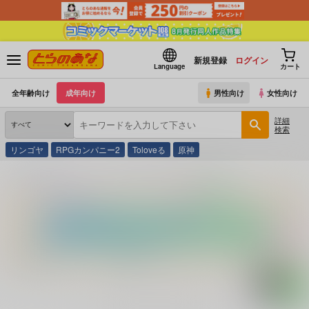
新規登録
ログイン
Language
カート
全年齢向け
成年向け
男性向け
女性向け
詳細
検索
リンゴヤ
RPGカンパニー2
Toloveる
原神
とらのあな通販
コミック・ラノベ・書籍
バンコクのホント