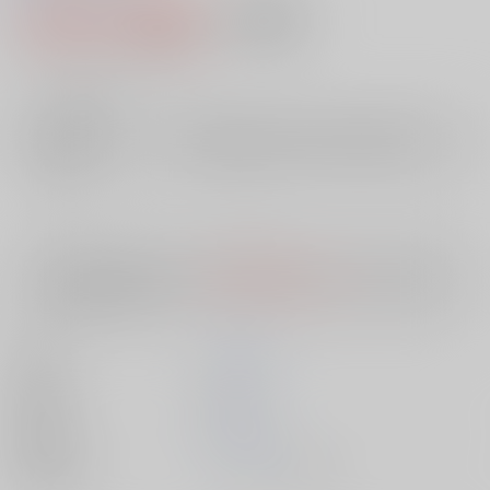
1,045円（税込）
AOCS
不可
9
通販ポイント：
pt獲得
？
╳
：在庫なし
店舗在庫
欲しいものリストに追加
入荷目安
10日
※ この商品は【配送方法】に
AOCS
は選択できません。
予めご了承の
上、ご注文ください。
著者
下川 裕治
出版社
双葉社
発売日
1900/01/01
種別/サイズ
ムック - その他/ Ｂ６