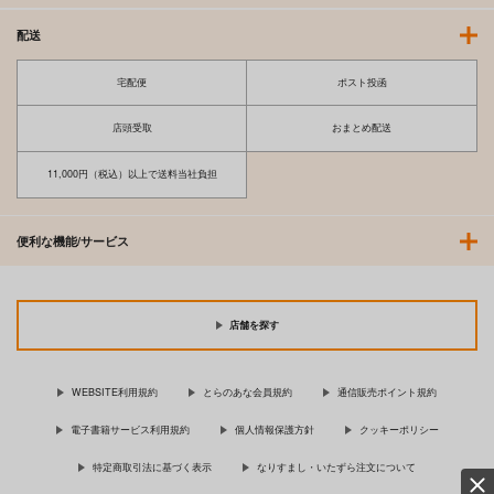
配送
宅配便
ポスト投函
店頭受取
おまとめ配送
11,000円（税込）以上で送料当社負担
便利な機能/サービス
店舗を探す
WEBSITE利用規約
とらのあな会員規約
通信販売ポイント規約
電子書籍サービス利用規約
個人情報保護方針
クッキーポリシー
特定商取引法に基づく表示
なりすまし・いたずら注文について