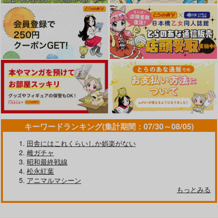
キーワードランキング(集計期間：07/30～08/05)
田舎にはこれくらいしか娯楽がない
雌ガチャ
昭和最終戦線
松永紅葉
アニマルマシーン
もっとみる