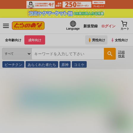
新規登録
ログイン
Language
カート
全年齢向け
成年向け
男性向け
女性向け
詳細
検索
ビーチクン
あらくれた者たち
原神
コミケ
とらのあな通販
コミック・ラノベ・書籍
やきものおつくるすべてができる