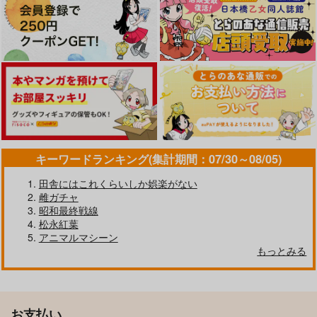
キーワードランキング(集計期間：07/30～08/05)
田舎にはこれくらいしか娯楽がない
雌ガチャ
昭和最終戦線
松永紅葉
アニマルマシーン
もっとみる
お支払い