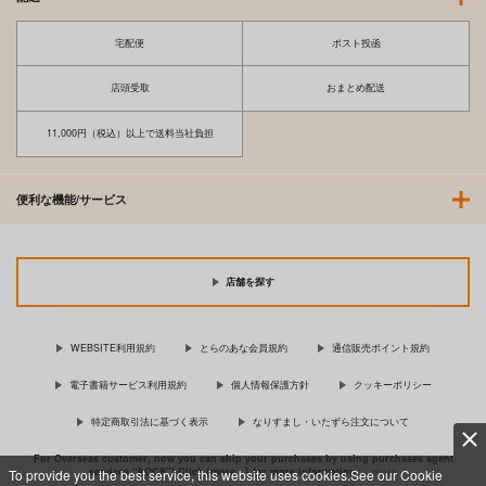
宅配便
ポスト投函
店頭受取
おまとめ配送
11,000円（税込）以上で送料当社負担
便利な機能/サービス
店舗を探す
WEBSITE利用規約
とらのあな会員規約
通信販売ポイント規約
電子書籍サービス利用規約
個人情報保護方針
クッキーポリシー
特定商取引法に基づく表示
なりすまし・いたずら注文について
For Overseas customer, now you can ship your purchases by using purchases agent
services “AOCS”! Click {more…} for more information …
more
To provide you the best service, this website uses cookies.See our Cookie