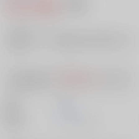
1,870円（税込）
AOCS
不可
17
通販ポイント：
pt獲得
？
╳
：在庫なし
店舗在庫
欲しいものリストに追加
入荷目安
10日
※ この商品は【配送方法】に
AOCS
は選択できません。
予めご了承の
上、ご注文ください。
出版社
双葉社
発売日
1900/01/01
種別/サイズ
ムック - その他/ Ａ５