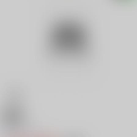
18禁
羞恥の館 １
0
レビュー数
0