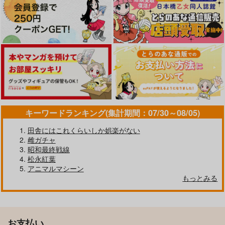
キーワードランキング(集計期間：07/30～08/05)
田舎にはこれくらいしか娯楽がない
雌ガチャ
昭和最終戦線
松永紅葉
アニマルマシーン
もっとみる
お支払い