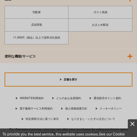
宅配便
ポスト投函
店頭受取
おまとめ配送
11,000円（税込）以上で送料当社負担
便利な機能/サービス
店舗を探す
WEBSITE利用規約
とらのあな会員規約
通信販売ポイント規約
電子書籍サービス利用規約
個人情報保護方針
クッキーポリシー
特定商取引法に基づく表示
なりすまし・いたずら注文について
For Overseas customer, now you can ship your purchases by using purchases agent
services “AOCS”! Click {more…} for more information …
more
To provide you the best service, this website uses cookies.See our Cookie