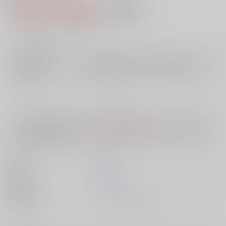
1,650円（税込）
AOCS
不可
15
通販ポイント：
pt獲得
？
╳
：在庫なし
店舗在庫
欲しいものリストに追加
入荷目安
10日
※ この商品は【配送方法】に
AOCS
は選択できません。
予めご了承の
上、ご注文ください。
出版社
双葉社
発売日
1900/01/01
種別/サイズ
ムック - その他/ Ｂ６