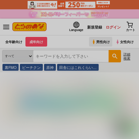
新規登録
ログイン
Language
カート
全年齢向け
成年向け
男性向け
女性向け
詳細
検索
裏FMO
ビーチクン
原神
田舎にはこれくらい…
とらのあな通販
コミック・ラノベ・書籍
羞恥の館 １