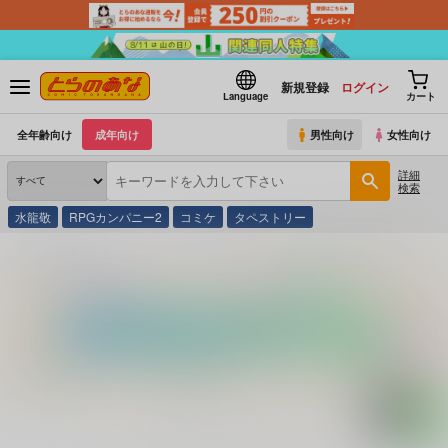
新規登録
ログイン
Language
カート
全年齢向け
成年向け
男性向け
女性向け
詳細
検索
水龍敬
RPGカンパニー2
コミケ
タペストリー
とらのあな通販
コミック・ラノベ・書籍
クレヨンしんちゃんのまんがかん