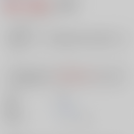
880円（税込）
AOCS
不可
8
通販ポイント：
pt獲得
？
╳
：在庫なし
店舗在庫
欲しいものリストに追加
入荷目安
10日
※ この商品は【配送方法】に
AOCS
は選択できません。
予めご了承の
上、ご注文ください。
出版社
双葉社
発売日
1900/01/01
種別/サイズ
ムック - その他/ Ｂ６