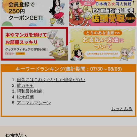
キーワードランキング(集計期間：07/30～08/05)
田舎にはこれくらいしか娯楽がない
雌ガチャ
昭和最終戦線
松永紅葉
アニマルマシーン
もっとみる
お支払い