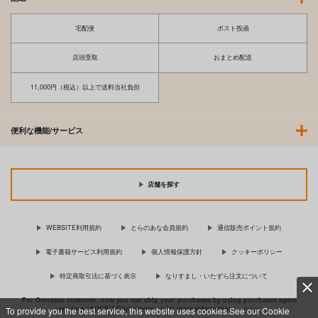
宅配便
ポスト投函
店頭受取
おまとめ配送
11,000円（税込）以上で送料当社負担
便利な機能/サービス
店舗を探す
WEBSITE利用規約
とらのあな会員規約
通信販売ポイント規約
電子書籍サービス利用規約
個人情報保護方針
クッキーポリシー
特定商取引法に基づく表示
なりすまし・いたずら注文について
For Overseas customer, now you can ship your purchases by using purchases agent
services “AOCS”! Click {more…} for more information …
more
To provide you the best service, this website uses cookies.See our Cookie