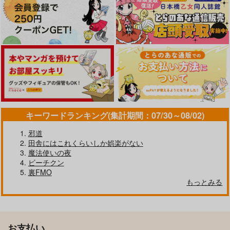
キーワードランキング(集計期間：07/30～08/02)
邪道
田舎にはこれくらいしか娯楽がない
魔法使いの夜
ビーチクン
裏FMO
もっとみる
お支払い