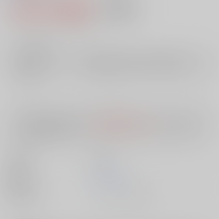
1,100円（税込）
AOCS
不可
10
通販ポイント：
pt獲得
？
╳
：在庫なし
店舗在庫
欲しいものリストに追加
入荷目安
10日
※ この商品は【配送方法】に
AOCS
は選択できません。
予めご了承の
上、ご注文ください。
出版社
双葉社
発売日
1900/01/01
種別/サイズ
ムック - その他/ Ａ５