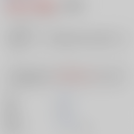
1,602円（税込）
AOCS
不可
14
通販ポイント：
pt獲得
？
╳
：在庫なし
店舗在庫
欲しいものリストに追加
入荷目安
10日
※ この商品は【配送方法】に
AOCS
は選択できません。
予めご了承の
上、ご注文ください。
著者
山口 洋子
出版社
双葉社
発売日
1900/01/01
種別/サイズ
ムック - その他/ Ｂ６