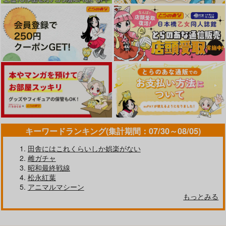
キーワードランキング(集計期間：07/30～08/05)
田舎にはこれくらいしか娯楽がない
雌ガチャ
昭和最終戦線
松永紅葉
アニマルマシーン
もっとみる