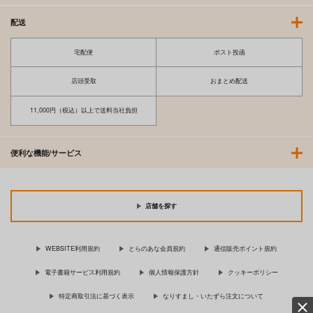
配送
宅配便
ポスト投函
店頭受取
おまとめ配送
11,000円（税込）以上で送料当社負担
便利な機能/サービス
店舗を探す
WEBSITE利用規約
とらのあな会員規約
通信販売ポイント規約
電子書籍サービス利用規約
個人情報保護方針
クッキーポリシー
特定商取引法に基づく表示
なりすまし・いたずら注文について