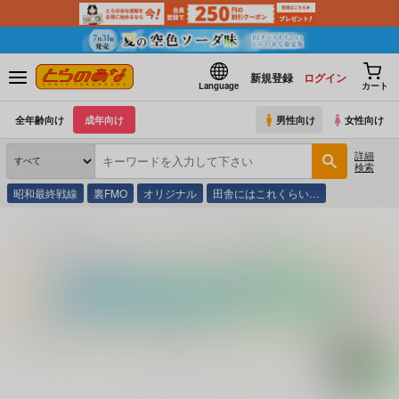
新規登録
ログイン
Language
カート
全年齢向け
成年向け
男性向け
女性向け
詳細
検索
昭和最終戦線
裏FMO
オリジナル
田舎にはこれくらい…
とらのあな通販
コミック・ラノベ・書籍
なんとかせい